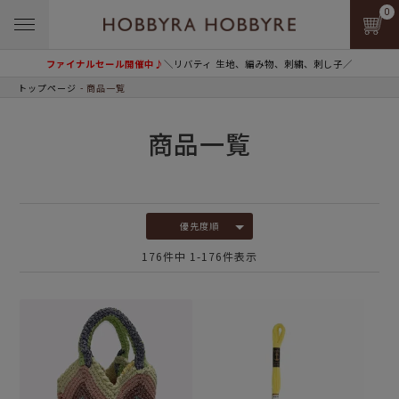
0
ファイナルセール開催中♪
＼リバティ 生地、編み物、刺繍、刺し子／
トップページ
商品一覧
商品一覧
優先度順
176
件中
1
-
176
件表示