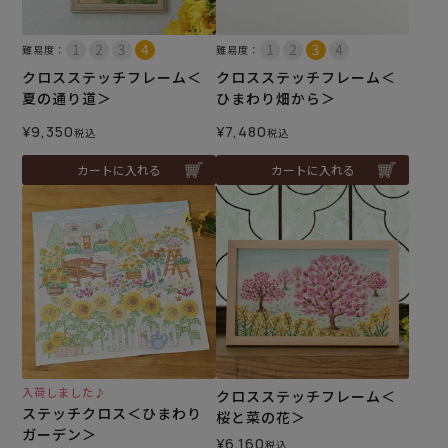
難易度：
難易度：
クロスステッチフレーム＜
クロスステッチフレーム＜
夏の通り道＞
ひまわり畑から＞
¥
9,350
¥
7,480
税込
税込
カートに入れる
カートに入れる
入荷しました♪
クロスステッチフレーム＜
ステッチクロス＜ひまわり
桜と菜の花＞
ガーデン＞
¥
6,160
税込