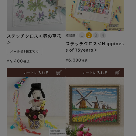
ステッチクロス＜春の草花
難易度：
＞
ステッチクロス＜Happines
s of 75years＞
メール便1個まで可
¥
6,380
¥
4,400
税込
税込
カートに入れる
カートに入れる