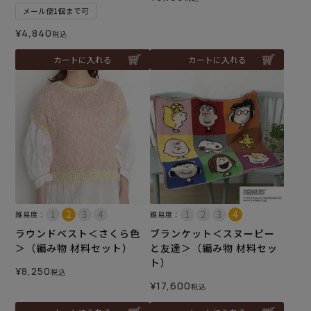
メール便1個まで可
¥
4,840
税込
カートに入れる
カートに入れる
難易度：
難易度：
ラウンドベスト＜さくら色
ブランケット＜スヌーピー
＞（編み物 材料セット）
と友達＞（編み物 材料セッ
ト）
¥
8,250
税込
¥
17,600
税込