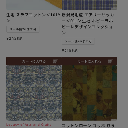
生地 スラブコットン＜101Y
新潟見附産 エアリーサッカ
＞
ー＜01L＞生地 ホビーラホ
ビーレデザインコレクショ
メール便2mまで可
ン
¥
242
税込
メール便2mまで可
¥
319
税込
カートに入れる
カートに入れる
Legacy of Arts and Crafts
コットンローン ゴッホ ひま