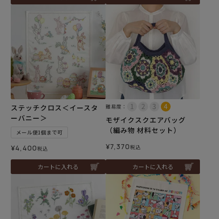
ステッチクロス＜イースタ
難易度：
ーバニー＞
モザイクスクエアバッグ
（編み物 材料セット）
メール便1個まで可
¥
7,370
¥
4,400
税込
税込
カートに入れる
カートに入れる