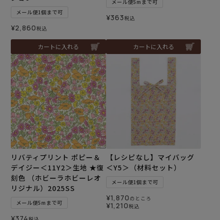
メール便5mまで可
メール便1個まで可
¥
363
税込
¥
2,860
税込
カートに入れる
カートに入れる
リバティプリント ポピー＆
【レシピなし】マイバッグ
デイジー＜11Y2＞生地 ★復
＜Y5＞（材料セット）
刻色 （ホビーラホビーレオ
メール便1個まで可
リジナル）2025SS
¥
1,870
のところ
メール便5mまで可
¥
1,210
税込
¥
374
税込