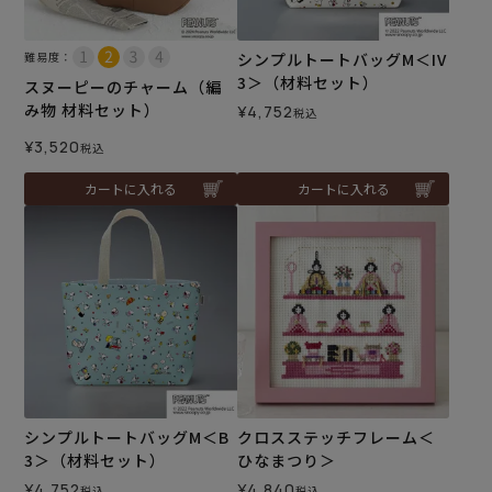
難易度：
シンプルトートバッグM＜IV
3＞（材料セット）
スヌーピーのチャーム（編
み物 材料セット）
¥
4,752
税込
¥
3,520
税込
カートに入れる
カートに入れる
シンプルトートバッグM＜B
クロスステッチフレーム＜
3＞（材料セット）
ひなまつり＞
¥
4,752
¥
4,840
税込
税込