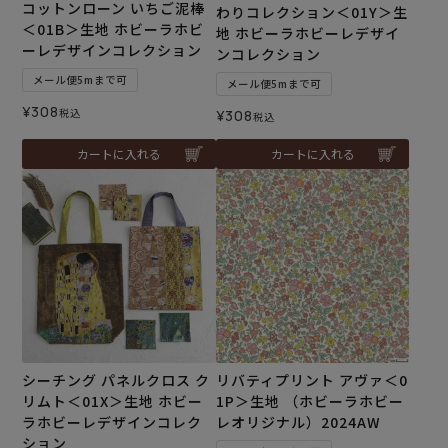
コットンローン いちご泥棒
わりコレクション＜01Y＞生
＜01B＞生地 ホビーラホビ
地 ホビーラホビーレデザイ
ーレデザインコレクション
ンコレクション
メール便5mまで可
メール便5mまで可
¥
308
税込
¥
308
税込
カートに入れる
カートに入れる
シーチング パネルクロス ク
リバティプリント アヴァ＜0
リムト＜01X＞生地 ホビー
1P＞生地 （ホビーラホビー
ラホビーレデザインコレク
レオリジナル）2024AW
ション