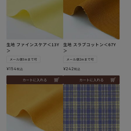
生地 ファインスケア＜13Y
生地 スラブコットン＜67Y
＞
＞
メール便3mまで可
メール便2mまで可
¥
154
¥
242
税込
税込
カートに入れる
カートに入れる