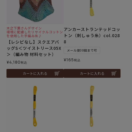
木之下薫さんデザイン
アンカーストランテッドコッ
環境に配慮したリサイクルコットン
トン（刺しゅう糸）col.028
を使用した手編み糸♪
8
【レシピなし】スクエアバ
ッグS＜ツイストリース05X
メール便30個まで可
＞（編み物 材料セット）
¥
165
税込
¥
4,180
税込
カートに入れる
カートに入れる