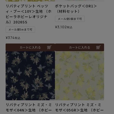
リバティプリント ベッツ
ポケットバッグ＜OR1＞
ィ・ブー＜10Y＞生地 （ホ
（材料セット）
ビーラホビーレオリジナ
メール便1個まで可
ル）2026SS
¥
3,102
税込
メール便5mまで可
¥
374
税込
カートに入れる
カートに入れる
リバティプリント ミズ・ミ
リバティプリント ミズ・ミ
モザ＜04N＞生地 （ホビー
モザ＜05GR＞生地 （ホビー