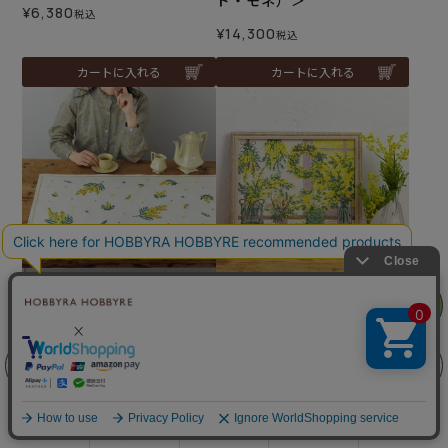
ド・モネ）＞
¥
6,380
税込
¥
14,300
税込
カートに入れる
カートに入れる
難易度：
難易度：
リリヤン
フェア
テーブルセンター＜陽だま
クロスステッチフレーム＜
りのミモザ＞
満開のミモザ＞
メール便1個まで可
前に戻る
上に戻る
¥
9,900
税込
¥
7,040
税込
商品を探す
手芸を学ぶ
ガイド
店舗情報
ログイン
カートに入れる
カートに入れる