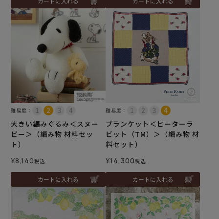
カートに入れる
カートに入れる
難易度：
難易度：
大きい編みぐるみ＜スヌー
ブランケット＜ピーターラ
ピー＞（編み物 材料セッ
ビット（TM）＞（編み物 材
ト）
料セット）
¥
8,140
¥
14,300
税込
税込
カートに入れる
カートに入れる