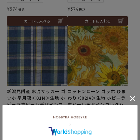
¥
374
¥
374
税込
税込
カートに入れる
カートに入れる
新潟見附産 麻混サッカー ゴ
コットンローン ゴッホ ひま
ッホ 星月夜＜01N＞生地 ホ
わり＜02IV＞生地 ホビーラ
ビーラホビーレデザインコ
ホビーレデザインコレクシ
レクション
ョン
メール便2mまで可
メール便5mまで可
¥
352
¥
308
税込
税込