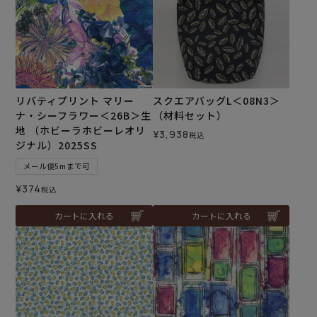
リバティプリント マリー
スクエアバッグL＜08N3＞
ナ・シーフラワー＜26B＞生
（材料セット）
地 （ホビーラホビーレオリ
¥
3,938
税込
ジナル）2025SS
メール便5mまで可
¥
374
税込
カートに入れる
カートに入れる