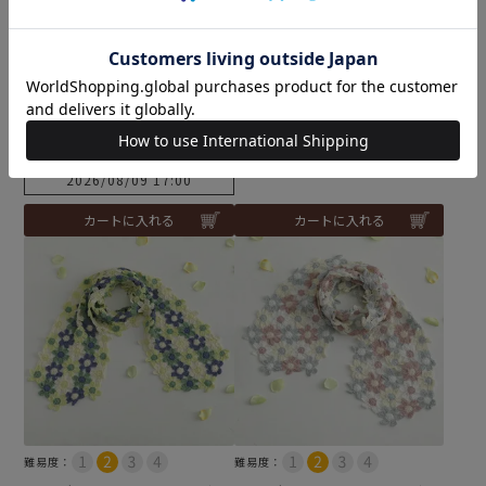
ークベストKids＜ロービン
（編み物 材料セット）
グキッス59Ｐ＞（編み物 材
予約商品
料セット）
こちらは予約商品です
¥
3,850
税込
¥
4,103
税込
予約受付期間
2026/08/01 20:00
〜
2026/08/09 17:00
カートに入れる
カートに入れる
難易度：
難易度：