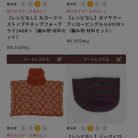
難易度：
難易度：
残りわずか！お早めに♪
残りわずか！お早めに♪
【レシピなし】丸ヨークベ
【レシピなし】ダイヤケー
スト＜プチネップフォープ
プ＜ロービングルル43OR＞
ライ24GR＞（編み物 材料セ
（編み物 材料セット）
ット）
¥
6,930
税込
¥
9,240
税込
カートに入れる
カートに入れる
難易度：
難易度：
残りわずか！お早めに♪
【レシピなし】バッグ＜ロ