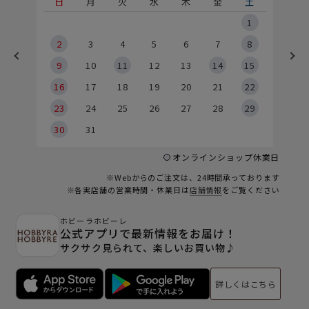
土
日
月
火
水
木
金
土
5
1
2
2
3
4
5
6
7
8
9
9
10
11
12
13
14
15
6
16
17
18
19
20
21
22
23
24
25
26
27
28
29
30
31
オンラインショップ休業日
※Webからのご注文は、24時間承っております
※各実店舗の営業時間・休業日は
店舗情報
をご覧ください
ホビーラホビーレ
公式アプリで最新情報をお届け！
サクサク見られて、楽しいお買い物♪
詳しくはこちら