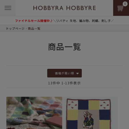
0
ファイナルセール開催中♪
＼リバティ 生地、編み物、刺繍、刺し子／
トップページ
商品一覧
商品一覧
価格が高い順
13
件中
1
-
13
件表示