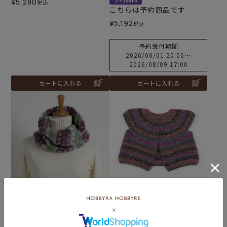
¥
5,280
税込
こちらは予約商品です
¥
5,192
税込
予約受付期間
2026/08/01 20:00
〜
2026/08/09 17:00
カートに入れる
カートに入れる
難易度：
難易度：
残りわずか！お早めに♪
【8/10予約】編み込みスヌ
【レシピなし】ガーターヨ
ード＜ウールキュートA＞