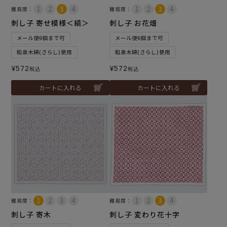
難易度：
難易度：
刺し子 寄せ模様＜縞＞
刺し子 お花畑
メール便6個まで可
メール便6個まで可
和泉木綿(さらし)使用
和泉木綿(さらし)使用
¥
572
¥
572
税込
税込
カートに入れる
カートに入れる
難易度：
難易度：
刺し子 寄木
刺し子 変わり花十字