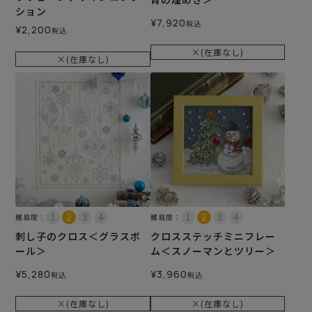
ション
¥
7,920
税込
¥
2,200
税込
×(在庫なし)
×(在庫なし)
難易度：
難易度：
刺し子のクロス＜グラスボ
クロスステッチミニフレー
ール＞
ム＜スノーマンとツリー＞
¥
5,280
¥
3,960
税込
税込
×(在庫なし)
×(在庫なし)