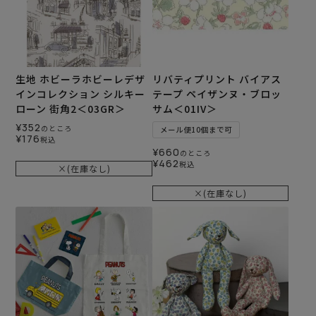
生地 ホビーラホビーレデザ
リバティプリント バイアス
インコレクション シルキー
テープ ペイザンヌ・ブロッ
ローン 街角2＜03GR＞
サム＜01IV＞
¥
352
のところ
メール便10個まで可
¥
176
税込
¥
660
のところ
¥
462
税込
×(在庫なし)
×(在庫なし)