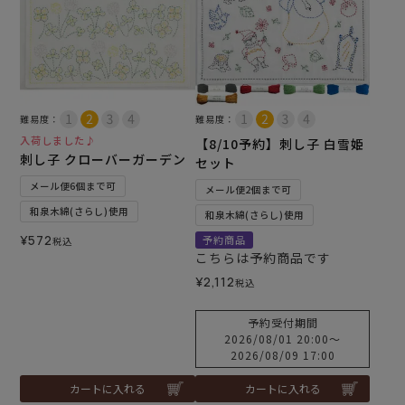
難易度：
難易度：
入荷しました♪
【8/10予約】刺し子 白雪姫
刺し子 クローバーガーデン
セット
メール便6個まで可
メール便2個まで可
和泉木綿(さらし)使用
和泉木綿(さらし)使用
¥
572
予約商品
税込
こちらは予約商品です
¥
2,112
税込
予約受付期間
2026/08/01 20:00
〜
2026/08/09 17:00
カートに入れる
カートに入れる