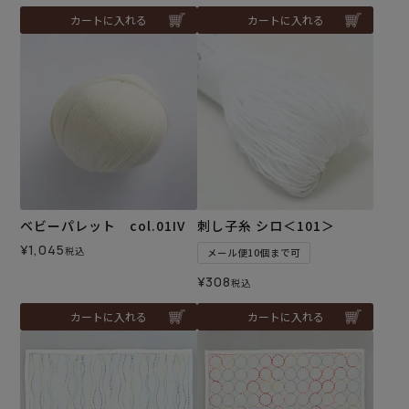
カートに入れる
カートに入れる
ベビーパレット col.01IV
刺し子糸 シロ＜101＞
¥
1,045
税込
メール便10個まで可
¥
308
税込
カートに入れる
カートに入れる