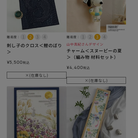
難易度：
難易度：
山中真紀さんデザイン
刺し子のクロス＜鯉のぼり
チャーム＜スヌーピーの夏
＞
＞（編み物 材料セット）
¥
5,500
税込
¥
4,400
税込
×(在庫なし)
×(在庫なし)