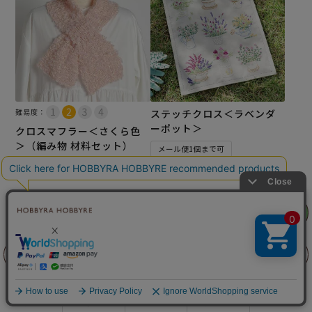
難易度：
ステッチクロス＜ラベンダ
ーポット＞
クロスマフラー＜さくら色
＞（編み物 材料セット）
メール便1個まで可
¥
4,180
税込
¥
5,280
税込
×(在庫なし)
×(在庫なし)
リリヤン
フェア
前に戻る
上に戻る
商品を探す
手芸を学ぶ
ガイド
店舗情報
ログイン