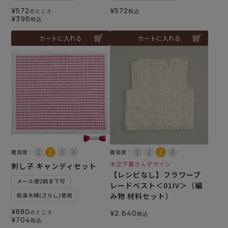
¥
572
¥
572
のところ
税込
¥
396
税込
カートに入れる
カートに入れる
難易度：
難易度：
木之下薫さんデザイン
刺し子 キャンディセット
【レシピなし】フラワーブ
メール便2個まで可
レードベスト＜01IV＞（編
み物 材料セット）
和泉木綿(さらし)使用
¥
880
のところ
¥
2,640
税込
¥
704
税込