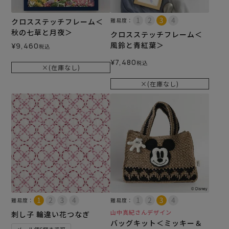
クロスステッチフレーム＜
難易度：
秋の七草と月夜＞
クロスステッチフレーム＜
風鈴と青紅葉＞
¥
9,460
税込
¥
7,480
税込
×(在庫なし)
×(在庫なし)
難易度：
難易度：
山中真紀さんデザイン
刺し子 輪違い花つなぎ
バッグキット＜ミッキー＆