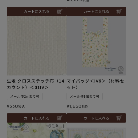
カートに入れる
カートに入れる
生地 クロスステッチ布（14
マイバッグ＜IV6＞（材料セ
カウント）＜01IV＞
ット）
メール便2mまで可
メール便1個まで可
¥
330
¥
1,650
税込
税込
カートに入れる
カートに入れる