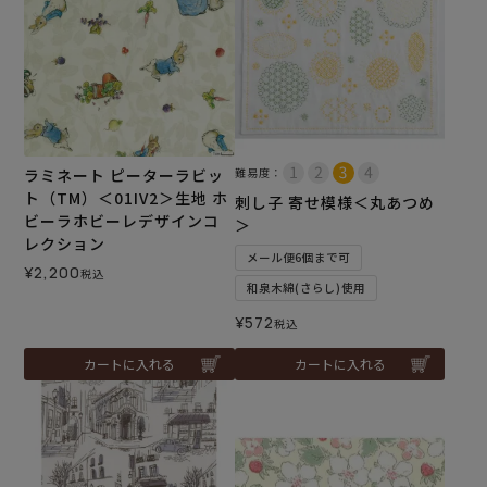
ラミネート ピーターラビッ
難易度：
ト（TM）＜01IV2＞生地 ホ
刺し子 寄せ模様＜丸あつめ
ビーラホビーレデザインコ
＞
レクション
メール便6個まで可
¥
2,200
税込
和泉木綿(さらし)使用
¥
572
税込
カートに入れる
カートに入れる