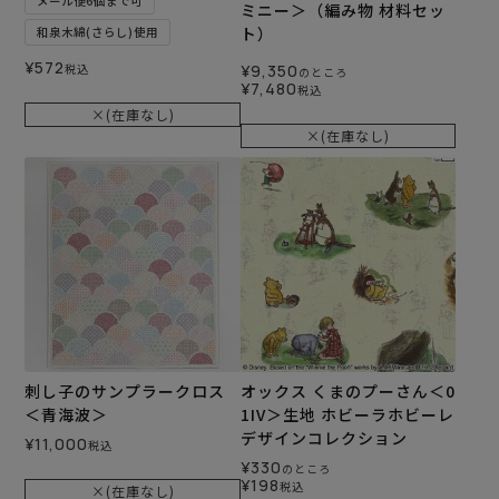
メール便6個まで可
ミニー＞（編み物 材料セッ
ト）
和泉木綿(さらし)使用
¥
572
税込
¥
9,350
のところ
¥
7,480
税込
×(在庫なし)
×(在庫なし)
刺し子のサンプラークロス
オックス くまのプーさん＜0
＜青海波＞
1IV＞生地 ホビーラホビーレ
デザインコレクション
¥
11,000
税込
¥
330
のところ
¥
198
税込
×(在庫なし)