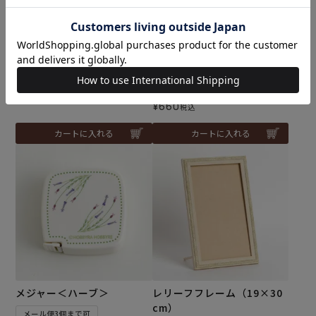
ゴムベルト・20mm＜白＞
メジャー＜メルスリー＞
¥
363
税込
メール便3個まで可
¥
660
税込
カートに入れる
カートに入れる
メジャー＜ハーブ＞
レリーフフレーム（19×30
cm）
メール便3個まで可