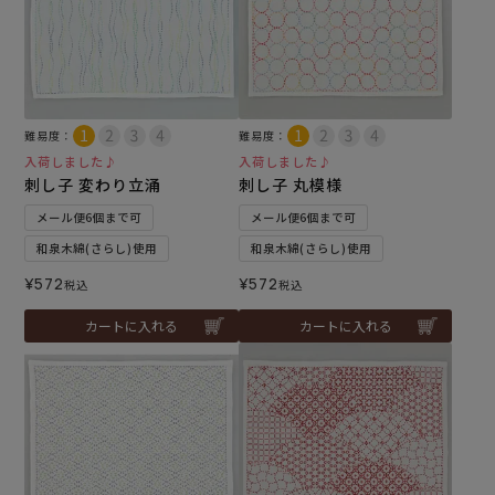
難易度：
難易度：
入荷しました♪
入荷しました♪
刺し子 変わり立涌
刺し子 丸模様
メール便6個まで可
メール便6個まで可
和泉木綿(さらし)使用
和泉木綿(さらし)使用
¥
572
¥
572
税込
税込
カートに入れる
カートに入れる