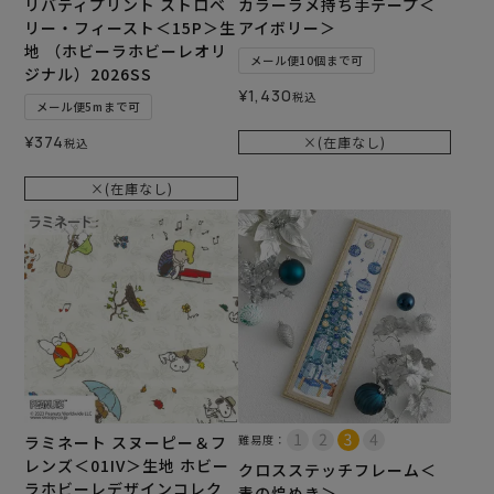
リバティプリント ストロベ
カラーラメ持ち手テープ＜
リー・フィースト＜15P＞生
アイボリー＞
地 （ホビーラホビーレオリ
メール便10個まで可
ジナル）2026SS
¥
1,430
税込
メール便5mまで可
¥
374
×(在庫なし)
税込
×(在庫なし)
ラミネート スヌーピー＆フ
難易度：
レンズ＜01IV＞生地 ホビー
クロスステッチフレーム＜
ラホビーレデザインコレク
青の煌めき＞