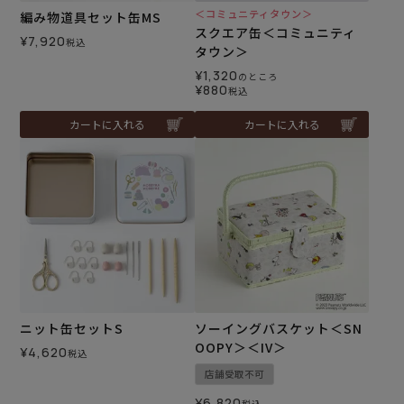
＜コミュニティタウン＞
編み物道具セット缶MS
スクエア缶＜コミュニティ
¥
7,920
税込
タウン＞
¥
1,320
のところ
¥
880
税込
カートに入れる
カートに入れる
ニット缶セットS
ソーイングバスケット＜SN
OOPY＞＜IV＞
¥
4,620
税込
店舗受取不可
¥
6,820
税込