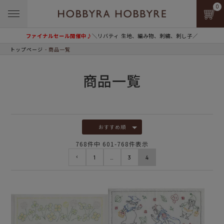
0
ファイナルセール開催中♪
＼リバティ 生地、編み物、刺繍、刺し子／
トップページ
商品一覧
商品一覧
おすすめ順
768
件中
601
-
768
件表示
1
…
3
4