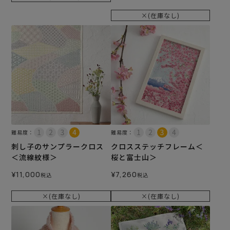
×(在庫なし)
難易度：
難易度：
刺し子のサンプラークロス
クロスステッチフレーム＜
＜流線紋様＞
桜と富士山＞
¥
11,000
¥
7,260
税込
税込
×(在庫なし)
×(在庫なし)