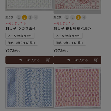
難易度：
難易度：
入荷しました♪
入荷しました♪
刺し子 つづき山形
刺し子 寄せ模様＜扇＞
メール便6個まで可
メール便6個まで可
和泉木綿(さらし)使用
和泉木綿(さらし)使用
¥
572
¥
572
税込
税込
カートに入れる
カートに入れる