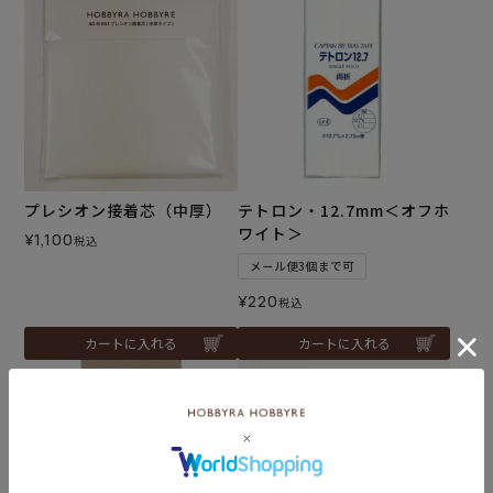
プレシオン接着芯（中厚）
テトロン・12.7mm＜オフホ
ワイト＞
¥
1,100
税込
メール便3個まで可
¥
220
税込
カートに入れる
カートに入れる