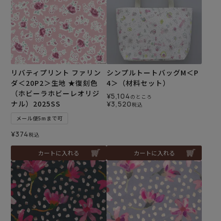
リバティプリント ファリン
シンプルトートバッグM＜P
ダ＜20P2＞生地 ★復刻色
4＞（材料セット）
（ホビーラホビーレオリジ
¥
5,104
のところ
ナル）2025SS
¥
3,520
税込
メール便5mまで可
¥
374
税込
カートに入れる
カートに入れる