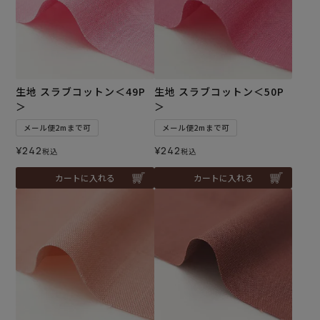
生地 スラブコットン＜49P
生地 スラブコットン＜50P
＞
＞
メール便2mまで可
メール便2mまで可
¥
242
¥
242
税込
税込
カートに入れる
カートに入れる