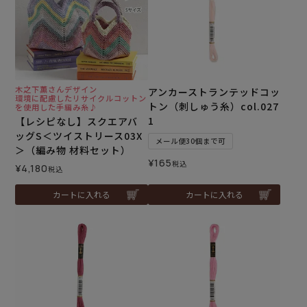
木之下薫さんデザイン
アンカーストランテッドコッ
環境に配慮したリサイクルコットン
トン（刺しゅう糸）col.027
を使用した手編み糸♪
1
【レシピなし】スクエアバ
ッグS＜ツイストリース03X
メール便30個まで可
＞（編み物 材料セット）
¥
165
税込
¥
4,180
税込
カートに入れる
カートに入れる