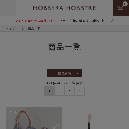
0
ファイナルセール開催中♪
＼リバティ 生地、編み物、刺繍、刺し子／
トップページ
商品一覧
商品一覧
優先度順
431
件中
1
-
200
件表示
1
2
3