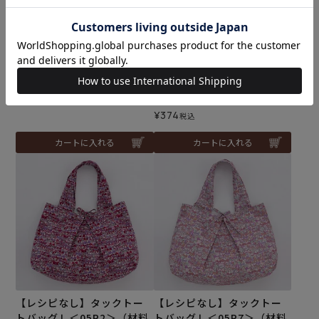
【レシピなし】マイバッグ
リバティプリント パッチワ
＜Y5＞（材料セット）
ーク・ストーリーズ＜10P＞
生地 （ホビーラホビーレオ
メール便1個まで可
リジナル）2025SS
¥
1,870
のところ
メール便5mまで可
¥
1,210
税込
¥
374
税込
カートに入れる
カートに入れる
【レシピなし】タックトー
【レシピなし】タックトー
トバッグＬ＜05R2＞（材料
トバッグＬ＜05P7＞（材料