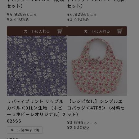
セット）
セット）
¥
4,928
¥
4,928
のところ
のところ
¥
3,410
¥
3,410
税込
税込
カートに入れる
カートに入れる
リバティプリント リップル
【レシピなし】シンプルエ
カペル＜01L＞生地 （ホビ
コバッグ＜47P5＞（材料セ
ーラホビーレオリジナル）2
ット）
025SS
¥
3,696
のところ
¥
2,530
税込
メール便2mまで可