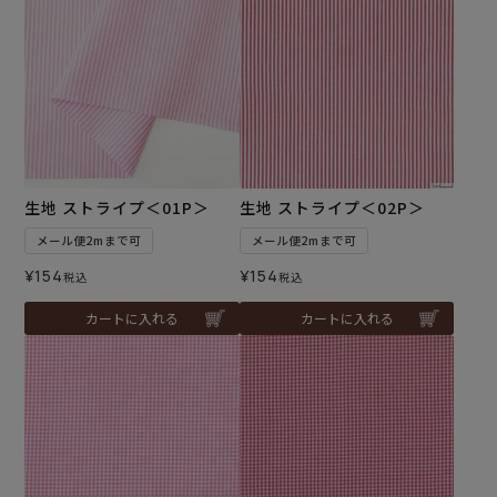
生地 ストライプ＜01P＞
生地 ストライプ＜02P＞
メール便2mまで可
メール便2mまで可
¥
154
¥
154
税込
税込
カートに入れる
カートに入れる