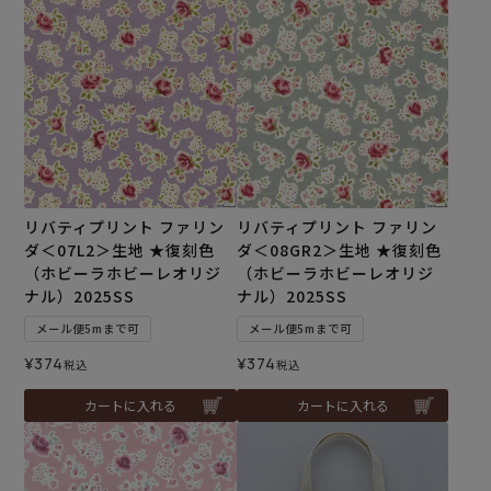
リバティプリント ファリン
リバティプリント ファリン
ダ＜07L2＞生地 ★復刻色
ダ＜08GR2＞生地 ★復刻色
（ホビーラホビーレオリジ
（ホビーラホビーレオリジ
ナル）2025SS
ナル）2025SS
メール便5mまで可
メール便5mまで可
¥
374
¥
374
税込
税込
カートに入れる
カートに入れる