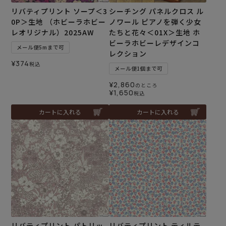
リバティプリント ソープ＜3
シーチング パネルクロス ル
0P＞生地 （ホビーラホビー
ノワール ピアノを弾く少女
レオリジナル）2025AW
たちと花々＜01X＞生地 ホ
ビーラホビーレデザインコ
メール便5mまで可
レクション
¥
374
税込
メール便1個まで可
¥
2,860
のところ
¥
1,650
税込
カートに入れる
カートに入れる
リバティプリント パトリッ
リバティプリント ティルテ