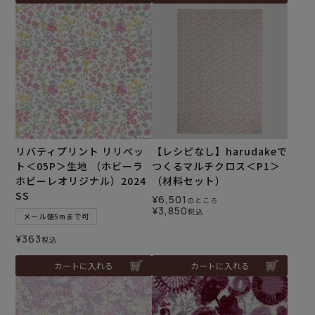
リバティプリント リリベッ
【レシピなし】harudakeで
ト＜05P＞生地 （ホビーラ
つくるマルチクロス＜P1＞
ホビーレオリジナル）2024
（材料セット）
SS
¥
6,501
のところ
¥
3,850
税込
メール便5mまで可
¥
363
税込
カートに入れる
カートに入れる