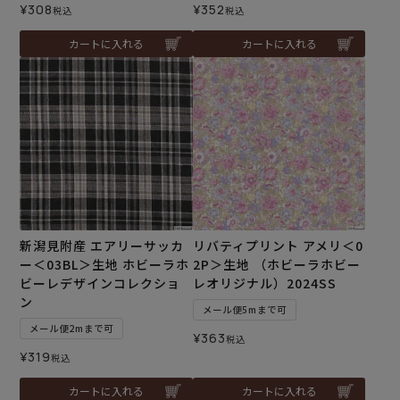
¥
308
¥
352
税込
税込
カートに入れる
カートに入れる
新潟見附産 エアリーサッカ
リバティプリント アメリ＜0
ー＜03BL＞生地 ホビーラホ
2P＞生地 （ホビーラホビー
ビーレデザインコレクショ
レオリジナル）2024SS
ン
メール便5mまで可
メール便2mまで可
¥
363
税込
¥
319
税込
カートに入れる
カートに入れる