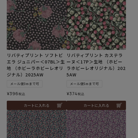
リバティプリント ソフトビ
リバティプリント カステラ
エラ ジュニパー＜07BL＞生
ーヌ＜17P＞生地 （ホビー
地 （ホビーラホビーレオリ
ラホビーレオリジナル）202
ジナル）2025AW
5AW
メール便3mまで可
メール便5mまで可
¥
396
¥
374
税込
税込
カートに入れる
カートに入れる