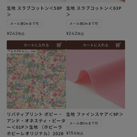
生地 スラブコットン＜58P
生地 スラブコットン＜63P
＞
＞
メール便2mまで可
メール便2mまで可
¥
242
¥
242
税込
税込
カートに入れる
カートに入れる
リバティプリント ポピー・
生地 ファインスケア＜9P＞
アンド・オネスティ・ピータ
メール便3mまで可
ー＜01P＞生地 （ホビーラ
¥
154
ホビーレオリジナル）2026
税込