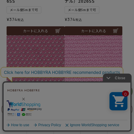
6SS
ナル）2026SS
メール便5mまで可
メール便5mまで可
¥
374
¥
374
税込
税込
カートに入れる
カートに入れる
リリヤン
フェア
リバティプリント ハート・
リバティプリント ハート・
キャノピー＜12L2＞生地
キャノピー＜16P＞生地
（ホビーラホビーレオリジ
（ホビーラホビーレオリジ
前に戻る
上に戻る
ナル）2026SS
ナル）2026SS
メール便5mまで可
メール便5mまで可
商品を探す
手芸を学ぶ
ガイド
店舗情報
ログイン