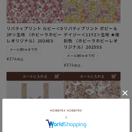
リバティプリント ルビー＜0
リバティプリント ポピー＆
2P＞生地 （ホビーラホビー
デイジー＜11Y2＞生地 ★復
レオリジナル）2024ES
刻色 （ホビーラホビーレオ
リジナル）2025SS
メール便5mまで可
メール便5mまで可
¥
374
税込
¥
374
税込
カートに入れる
カートに入れる