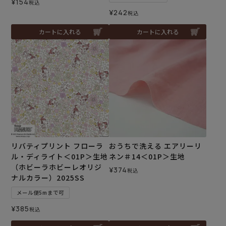
¥
154
税込
¥
242
税込
カートに入れる
カートに入れる
リバティプリント フローラ
おうちで洗える エアリーリ
ル・ディライト＜01P＞生地
ネン＃14＜01P＞生地
（ホビーラホビーレオリジ
¥
374
税込
ナルカラー）2025SS
メール便5mまで可
¥
385
税込