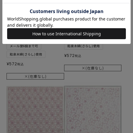
難易度：
刺し子 デイジー
難易度：
刺し子 花小紋格子
メール便6個まで可
メール便6個まで可
和泉木綿(さらし)使用
和泉木綿(さらし)使用
¥
572
税込
¥
572
税込
×(在庫なし)
×(在庫なし)