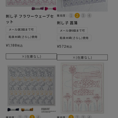
刺し子 フラワーウェーブセ
難易度：
ット
刺し子 菖蒲
メール便2個まで可
メール便6個まで可
和泉木綿(さらし)使用
和泉木綿(さらし)使用
¥
1,188
税込
¥
572
税込
×(在庫なし)
×(在庫なし)
難易度：
難易度：