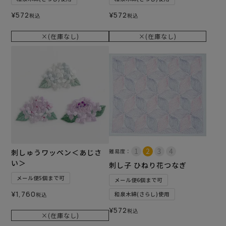
¥
572
¥
572
税込
税込
×(在庫なし)
×(在庫なし)
刺しゅうワッペン＜あじさ
難易度：
い＞
刺し子 ひねり花つなぎ
メール便5個まで可
メール便6個まで可
¥
1,760
和泉木綿(さらし)使用
税込
¥
572
税込
×(在庫なし)