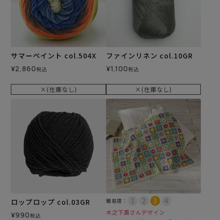
サマーペイント col.504X
ファインリネン col.10GR
¥
2,860
¥
1,100
税込
税込
×(在庫なし)
×(在庫なし)
ロップロップ col.03GR
難易度：
木之下薫さんデザイン
¥
990
税込