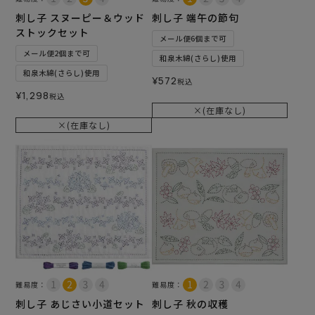
刺し子 スヌーピー＆ウッド
刺し子 端午の節句
ストックセット
メール便6個まで可
メール便2個まで可
和泉木綿(さらし)使用
和泉木綿(さらし)使用
¥
572
税込
¥
1,298
税込
×(在庫なし)
×(在庫なし)
難易度：
難易度：
刺し子 あじさい小道セット
刺し子 秋の収穫