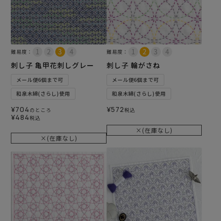
難易度：
難易度：
刺し子 亀甲花刺しグレー
刺し子 輪がさね
メール便6個まで可
メール便6個まで可
和泉木綿(さらし)使用
和泉木綿(さらし)使用
¥
704
¥
572
のところ
税込
¥
484
税込
×(在庫なし)
×(在庫なし)