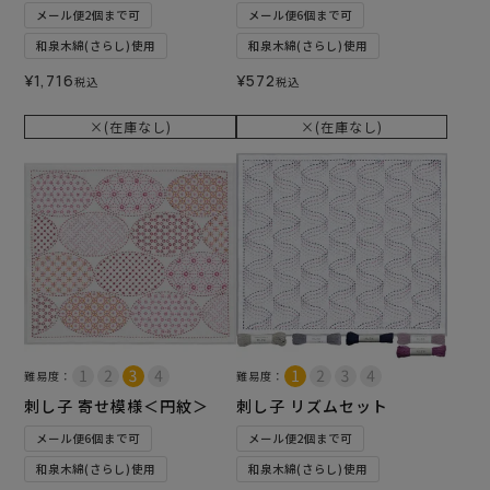
メール便2個まで可
メール便6個まで可
和泉木綿(さらし)使用
和泉木綿(さらし)使用
¥
1,716
¥
572
税込
税込
×(在庫なし)
×(在庫なし)
難易度：
難易度：
刺し子 寄せ模様＜円紋＞
刺し子 リズムセット
メール便6個まで可
メール便2個まで可
和泉木綿(さらし)使用
和泉木綿(さらし)使用