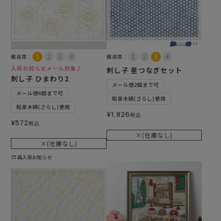
難易度：
難易度：
入荷お知らせメール対象♪
刺し子 星つなぎセット
刺し子 ひまわり2
メール便2個まで可
メール便6個まで可
和泉木綿(さらし)使用
和泉木綿(さらし)使用
¥
1,826
税込
¥
572
税込
×(在庫なし)
×(在庫なし)
再入荷お知らせ