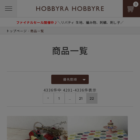
0
ファイナルセール開催中♪
＼リバティ 生地、編み物、刺繍、刺し子／
トップページ
商品一覧
商品一覧
優先度順
4336
件中
4201
-
4336
件表示
1
…
21
22