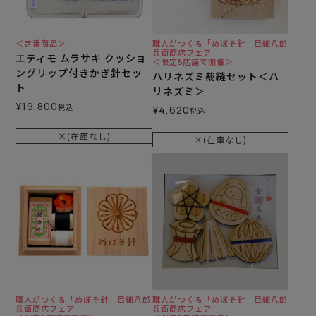
＜定番商品＞
職人がつくる「めぼそ針」目細八郎
兵衛商店フェア
エティモ ムラサキ クッショ
＜限定5店舗で開催＞
ングリップ付きかぎ針セッ
ハリネズミ裁縫セット＜ハ
ト
リネズミ＞
¥
19,800
税込
¥
4,620
税込
×(在庫なし)
×(在庫なし)
職人がつくる「めぼそ針」目細八郎
職人がつくる「めぼそ針」目細八郎
兵衛商店フェア
兵衛商店フェア