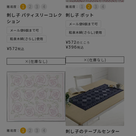
難易度：
難易度：
刺し子 パティスリーコレク
刺し子 ポット
ション
メール便6個まで可
メール便6個まで可
和泉木綿(さらし)使用
和泉木綿(さらし)使用
¥
572
のところ
¥
396
税込
¥
572
税込
×(在庫なし)
×(在庫なし)
難易度：
刺し子のテーブルセンター