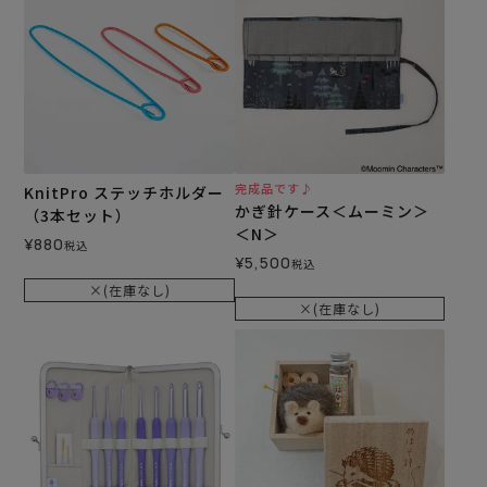
完成品です♪
KnitPro ステッチホルダー
かぎ針ケース＜ムーミン＞
（3本セット）
＜N＞
¥
880
税込
¥
5,500
税込
×(在庫なし)
×(在庫なし)