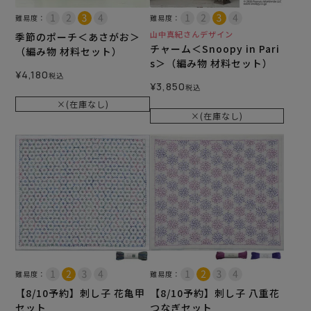
難易度：
難易度：
山中真紀さんデザイン
季節のポーチ＜あさがお＞
チャーム＜Snoopy in Pari
（編み物 材料セット）
s＞（編み物 材料セット）
¥
4,180
税込
¥
3,850
税込
×(在庫なし)
×(在庫なし)
難易度：
難易度：
【8/10予約】刺し子 花亀甲
【8/10予約】刺し子 八重花
セット
つなぎセット