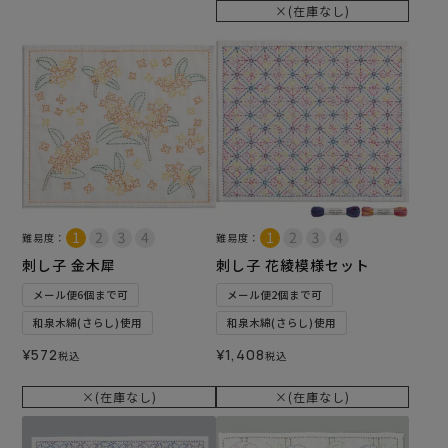
×(在庫なし)
難易度：
難易度：
刺し子 金木犀
刺し子 花綾模様セット
メール便6個まで可
メール便2個まで可
和泉木綿(さらし)使用
和泉木綿(さらし)使用
¥
572
¥
1,408
税込
税込
×(在庫なし)
×(在庫なし)