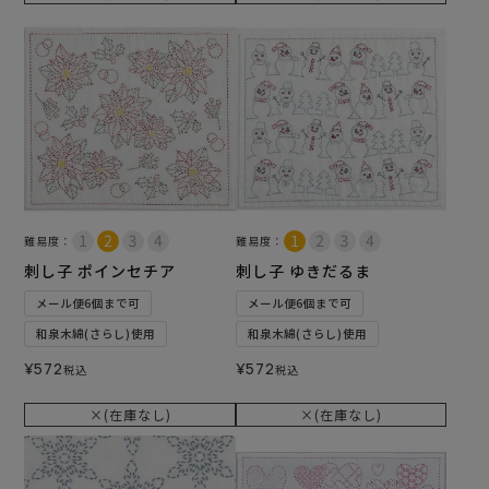
難易度：
難易度：
刺し子 ポインセチア
刺し子 ゆきだるま
メール便6個まで可
メール便6個まで可
和泉木綿(さらし)使用
和泉木綿(さらし)使用
¥
572
¥
572
税込
税込
×(在庫なし)
×(在庫なし)