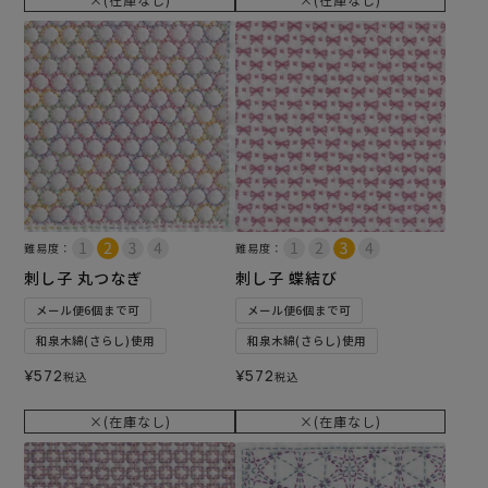
難易度：
難易度：
刺し子 丸つなぎ
刺し子 蝶結び
メール便6個まで可
メール便6個まで可
和泉木綿(さらし)使用
和泉木綿(さらし)使用
¥
572
¥
572
税込
税込
×(在庫なし)
×(在庫なし)