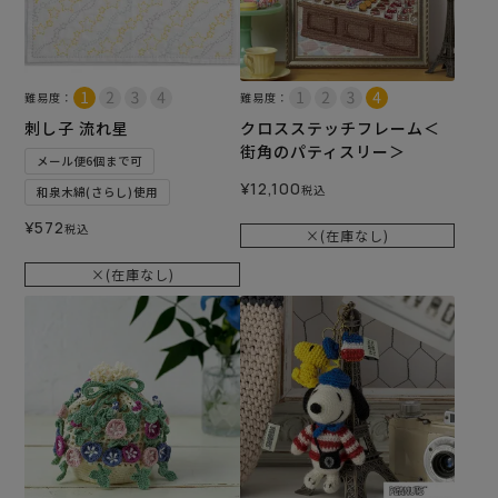
難易度：
難易度：
刺し子 流れ星
クロスステッチフレーム＜
街角のパティスリー＞
メール便6個まで可
¥
12,100
税込
和泉木綿(さらし)使用
¥
572
税込
×(在庫なし)
×(在庫なし)