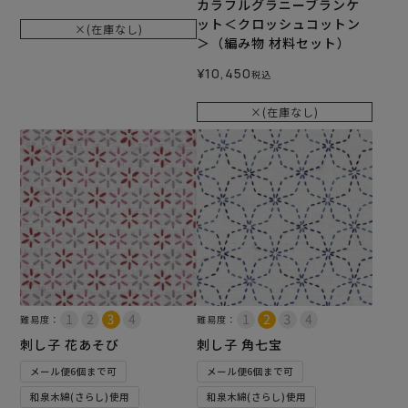
カラフルグラニーブランケ
ット＜クロッシュコットン
×(在庫なし)
＞（編み物 材料セット）
¥
10,450
税込
×(在庫なし)
難易度：
難易度：
刺し子 花あそび
刺し子 角七宝
メール便6個まで可
メール便6個まで可
和泉木綿(さらし)使用
和泉木綿(さらし)使用