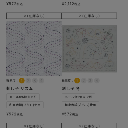
¥
572
¥
2,112
税込
税込
×(在庫なし)
×(在庫なし)
難易度：
難易度：
刺し子 リズム
刺し子 冬
メール便6個まで可
メール便6個まで可
和泉木綿(さらし)使用
和泉木綿(さらし)使用
¥
572
¥
572
税込
税込
×(在庫なし)
×(在庫なし)