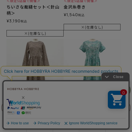
＜限定5店舗で開催＞
＜限定5店舗で開催＞
ちいさな裁縫セット＜針山
金沢糸巻き
柄＞
¥
1,540
税込
¥
3,190
税込
×(在庫なし)
×(在庫なし)
リリヤン
フェア
リバティプリント シンプル
リバティプリント シンプル
ギャザーワンピース（長
ギャザーワンピース（半
前に戻る
上に戻る
袖）＜LLサイズ＞31K
袖）＜Mサイズ＞02I
¥
20,900
¥
20,900
のところ
のところ
¥
8,360
¥
7,260
税込
税込
商品を探す
手芸を学ぶ
ガイド
店舗情報
ログイン