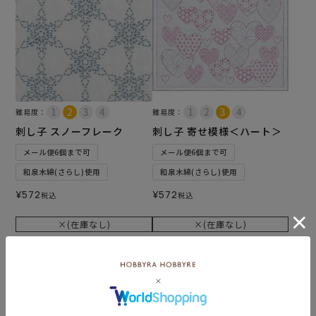
難易度：
難易度：
刺し子 スノーフレーク
刺し子 寄せ模様＜ハート＞
メール便6個まで可
メール便6個まで可
和泉木綿(さらし)使用
和泉木綿(さらし)使用
¥
572
¥
572
税込
税込
×(在庫なし)
×(在庫なし)