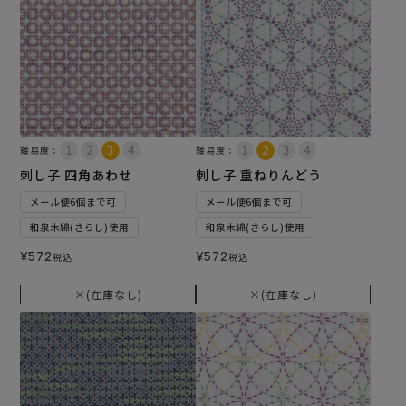
難易度：
難易度：
刺し子 四角あわせ
刺し子 重ねりんどう
メール便6個まで可
メール便6個まで可
和泉木綿(さらし)使用
和泉木綿(さらし)使用
¥
572
¥
572
税込
税込
×(在庫なし)
×(在庫なし)