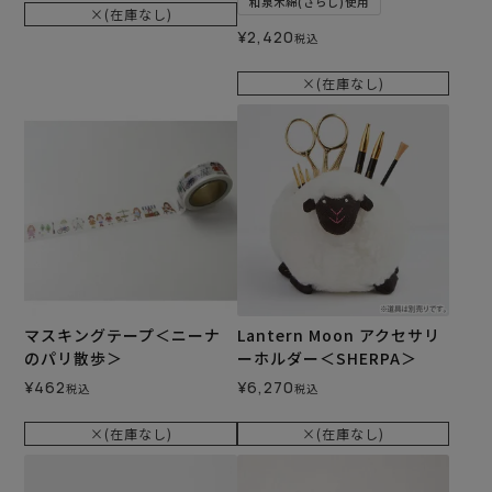
和泉木綿(さらし)使用
×(在庫なし)
¥
2,420
税込
×(在庫なし)
マスキングテープ＜ニーナ
Lantern Moon アクセサリ
のパリ散歩＞
ーホルダー＜SHERPA＞
¥
462
¥
6,270
税込
税込
×(在庫なし)
×(在庫なし)