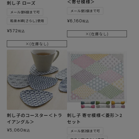
＜寄せ模様＞
刺し子 ローズ
メール便1個まで可
メール便6個まで可
¥
6,160
和泉木綿(さらし)使用
税込
¥
572
税込
×(在庫なし)
×(在庫なし)
刺し子のコースター＜トラ
刺し子 寄せ模様＜菱形＞2
イアングル＞
セット
¥
5,060
税込
メール便2個まで可