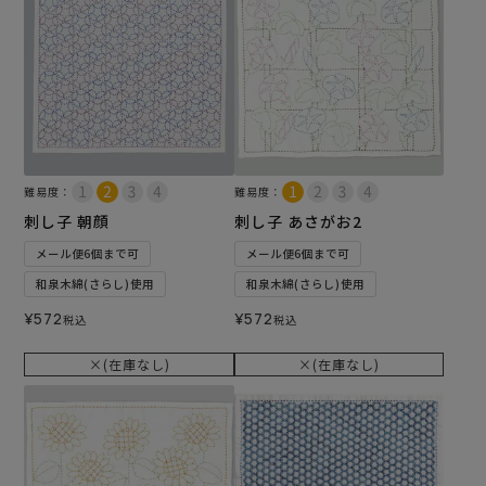
難易度：
難易度：
刺し子 朝顔
刺し子 あさがお2
メール便6個まで可
メール便6個まで可
和泉木綿(さらし)使用
和泉木綿(さらし)使用
¥
572
¥
572
税込
税込
×(在庫なし)
×(在庫なし)