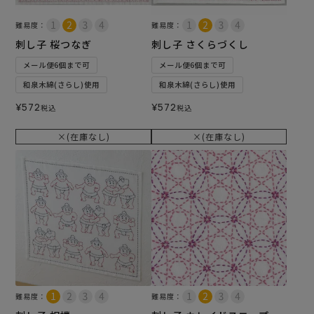
難易度：
難易度：
刺し子 桜つなぎ
刺し子 さくらづくし
メール便6個まで可
メール便6個まで可
和泉木綿(さらし)使用
和泉木綿(さらし)使用
¥
572
¥
572
税込
税込
×(在庫なし)
×(在庫なし)
難易度：
難易度：