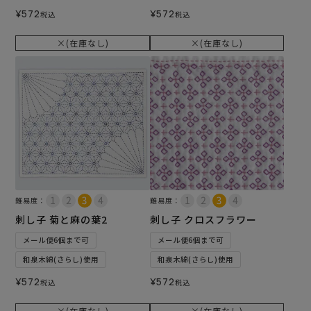
¥
572
¥
572
税込
税込
×(在庫なし)
×(在庫なし)
難易度：
難易度：
刺し子 菊と麻の葉2
刺し子 クロスフラワー
メール便6個まで可
メール便6個まで可
和泉木綿(さらし)使用
和泉木綿(さらし)使用
¥
572
¥
572
税込
税込
×(在庫なし)
×(在庫なし)