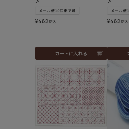
＞
＞
メール便10個まで可
メール便
¥
462
¥
462
税込
税込
カートに入れる