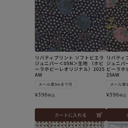
リバティプリント ソフトビエラ
リバティ
ジュニパー＜05N＞生地 （ホビ
ジュニパー
ーラホビーレオリジナル）2025
ビーラホ
AW
25AW
メール便3mまで可
メール便
¥
396
¥
396
税込
税込
カートに入れる