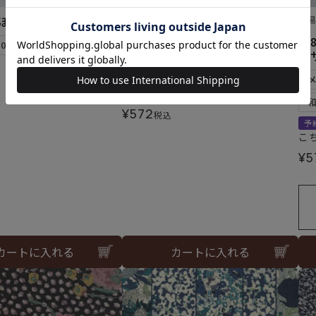
ぼかしブルー＜201＞
難易度：
難
刺し子 お花畑
【
10個まで可
ー
メール便6個まで可
和泉木綿(さらし)使用
¥
572
税込
予
こ
¥
5
カートに入れる
カートに入れる