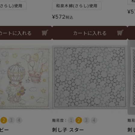
さらし)使用
和泉木綿(さらし)使用
¥
5
¥
572
税込
カートに入れる
カートに入れる
難易度：
難
ベビー
刺し子 スター
刺