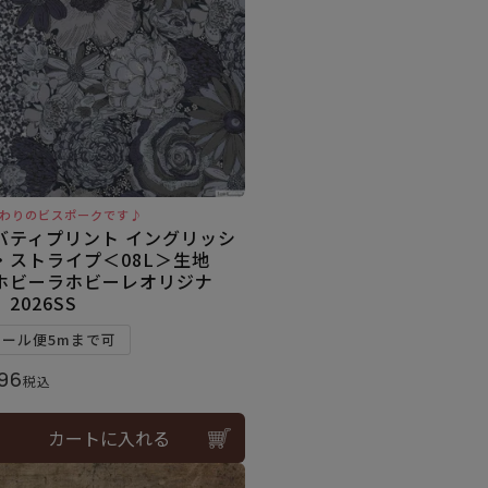
わりのビスポークです♪
バティプリント イングリッシ
・ストライプ＜08L＞生地
ホビーラホビーレオリジナ
2026SS
メール便5mまで可
96
税込
カートに入れる