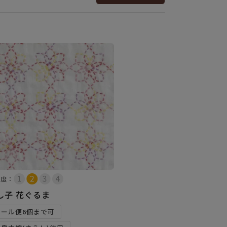
易度：
し子 花ぐるま
メール便6個まで可