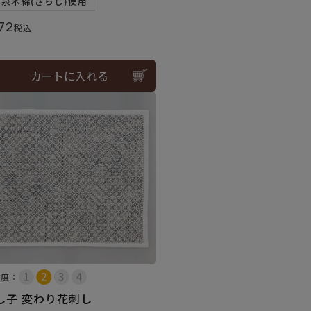
和泉木綿(さらし)使用
72
税込
カートに入れる
易度：
し子 変わり花刺し