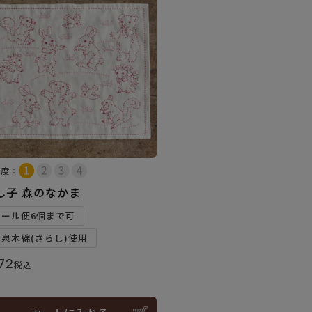
易度：
し子 森のなかま
メール便6個まで可
和泉木綿(さらし)使用
72
税込