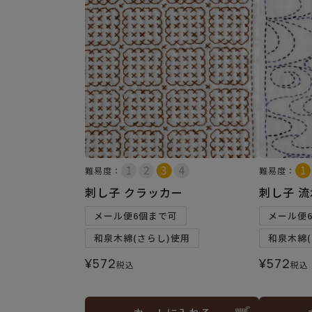
難易度：
難易度：
刺し子 クラッカー
刺し子 流
メール便6個まで可
メール便
和泉木綿(さらし)使用
和泉木綿(
¥
572
¥
572
税込
税込