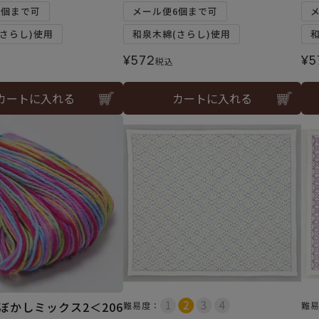
6個まで可
メール便6個まで可
さらし)使用
和泉木綿(さらし)使用
¥
572
¥
5
税込
カートに入れる
カートに入れる
ぼかしミックス2＜206
難易度：
難