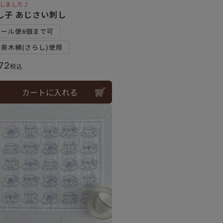
しました♪
し子 あじさい刺し
メール便6個まで可
和泉木綿(さらし)使用
72
税込
カートに入れる