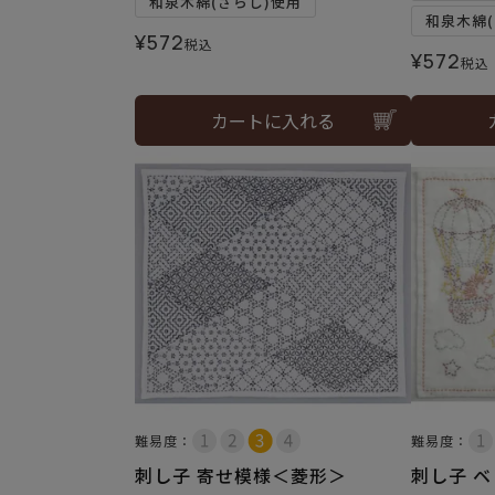
和泉木綿(さらし)使用
和泉木綿(
¥
572
税込
¥
572
税込
カートに入れる
難易度：
難易度：
刺し子 寄せ模様＜菱形＞
刺し子 