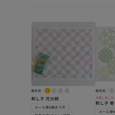
難易度：
難易度：
刺し子 花分銅
入荷しました
刺し子 
メール便6個まで可
メール便