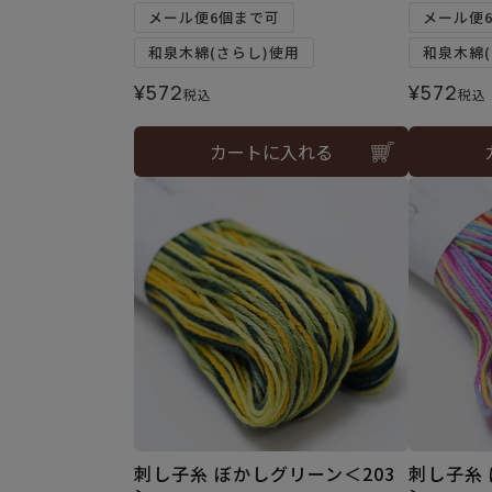
メール便6個まで可
メール便
和泉木綿(さらし)使用
和泉木綿(
¥
572
¥
572
税込
税込
カートに入れる
刺し子糸 ぼかしグリーン＜203
刺し子糸 