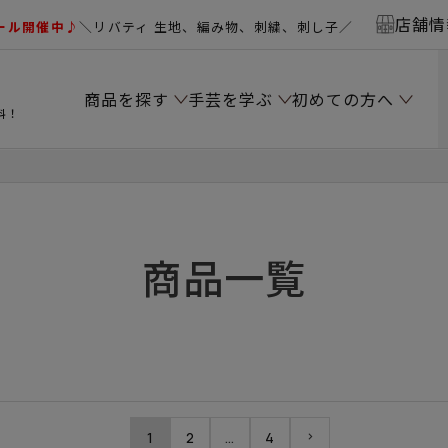
店舗情
ール開催中♪
＼リバティ 生地、編み物、刺繍、刺し子／
商品を探す
手芸を学ぶ
初めての方へ
料！
商品一覧
1
2
…
4