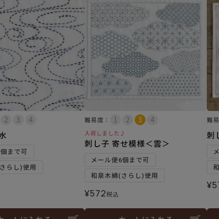
難易度：
難
水
入荷しました♪
刺
刺し子 寄せ模様＜雲＞
6個まで可
メール便6個まで可
さらし)使用
和泉木綿(さらし)使用
¥
5
¥
572
税込