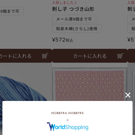
入荷しました♪
入荷
刺し子 つづき山形
刺
10個まで可
メール便6個まで可
和泉木綿(さらし)使用
¥
572
¥
5
税込
カートに入れる
カートに入れる