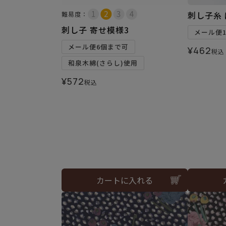
刺し子糸 
難易度：
刺し子 寄せ模様3
メール便
メール便6個まで可
¥
462
税込
和泉木綿(さらし)使用
¥
572
税込
カートに入れる