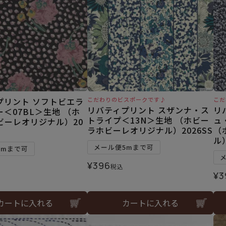
プリント ソフトビエラ
こだわりのビスポークです♪
こだ
リバティプリント スザンナ・ス
リ
＜07BL＞生地 （ホ
トライプ＜13N＞生地 （ホビー
ュ
ビーレオリジナル）20
ラホビーレオリジナル）2026SS
（
ル）
メール便5mまで可
3mまで可
¥
396
税込
¥
3
カートに入れる
カートに入れる