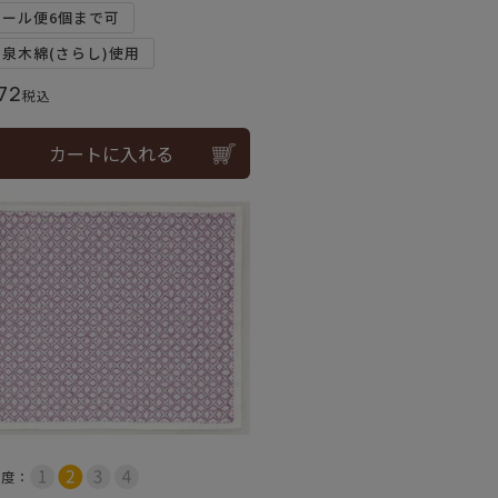
メール便6個まで可
和泉木綿(さらし)使用
72
税込
カートに入れる
易度：