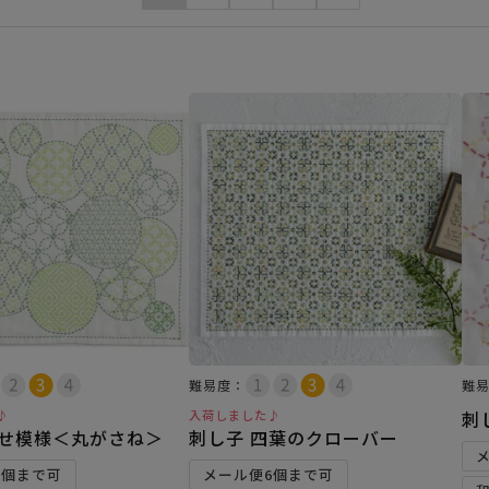
難易度：
難
♪
入荷しました♪
刺
寄せ模様＜丸がさね＞
刺し子 四葉のクローバー
6個まで可
メール便6個まで可