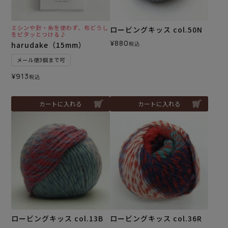
ミシンや針・糸を使わず、布どうし
ロービングキッス col.50N
をピタッとつける♪
¥
880
harudake（15mm）
税込
メール便3個まで可
¥
913
税込
カートに入れる
カートに入れる
ロービングキッス col.13B
ロービングキッス col.36R