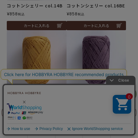
コットンシェリー col.14B
コットンシェリー col.16BE
¥
858
¥
858
税込
税込
カートに入れる
カートに入れる
リリヤン
コットンシェリー col.17OR
コットンシェリー col.19W
フェア
¥
858
¥
858
税込
税込
カートに入れる
カートに入れる
前に戻る
上に戻る
商品を探す
手芸を学ぶ
ガイド
店舗情報
ログイン