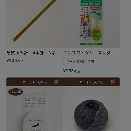
硬質あみ針 4本針 3号
エンブロイダリースレダー
¥
935
税込
メール便3個まで可
¥
935
税込
カートに入れる
カートに入れる