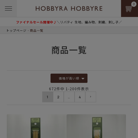
0
ファイナルセール開催中♪
＼リバティ 生地、編み物、刺繍、刺し子／
トップページ
商品一覧
商品一覧
価格が高い順
672
件中
1
-
200
件表示
1
2
…
4