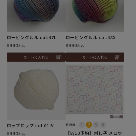
ロービングルル col.47L
ロービングルル col.48X
¥
990
¥
990
税込
税込
カートに入れる
カートに入れる
ロップロップ col.01IV
難易度：
【8/10予約】刺し子 メロウ
¥
990
税込