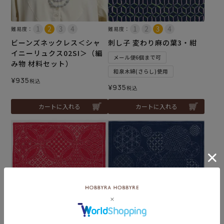
難易度：
難易度：
ビーンズネックレス＜シャ
刺し子 変わり麻の葉3・紺
イニーリュクス02SI＞（編
メール便6個まで可
み物 材料セット）
和泉木綿(さらし)使用
¥
935
税込
¥
935
税込
カートに入れる
カートに入れる
難易度：
難易度：