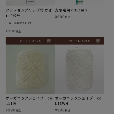
クッショングリップ付 かぎ
方眼定規＜30cm＞
針 4/0号
¥
990
税込
メール便3個まで可
¥
990
税込
カートに入れる
カートに入れる
オーガニックシェイプ co
オーガニックシェイプ co
l.11IV
l.13WH
¥
990
¥
990
税込
税込