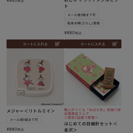
¥
880
税込
ト
メール便2個まで可
和泉木綿(さらし)使用
¥
880
税込
カートに入れる
カートに入れる
職人がつくる「めぼそ針」目細八郎
メジャー＜リトルミイ＞
兵衛商店フェア
＜限定5店舗で開催＞
メール便3個まで可
はじめての目細針セット＜
¥
880
金沢＞
税込