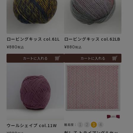
ロービングキッス col.61L
ロービングキッス col.62LB
¥
880
¥
880
税込
税込
カートに入れる
カートに入れる
ウールシェイプ col.11W
難易度：
刺し子 トライアングルセッ