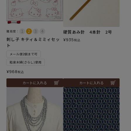
難易度：
硬質あみ針 4本針 2号
刺し子 キティ＆ミミィセッ
¥
935
税込
ト
メール便2個まで可
和泉木綿(さらし)使用
¥
968
税込
カートに入れる
カートに入れる