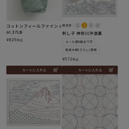
コットンフィールファイン c
難易度：
ol.37LB
刺し子 神奈川沖浪裏
¥
825
税込
メール便6個まで可
和泉木綿(さらし)使用
¥
572
税込
カートに入れる
カートに入れる