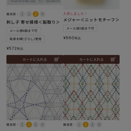
入荷しました！
難易度：
メジャー＜ニットモチーフ＞
刺し子 寄せ模様＜裂取り＞
メール便3個まで可
メール便6個まで可
¥
660
税込
和泉木綿(さらし)使用
¥
572
税込
カートに入れる
カートに入れる
難易度：
難易度：