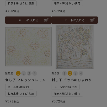
和泉木綿(さらし)使用
和泉木綿(さらし)使用
¥
792
¥
572
税込
税込
カートに入れる
カートに入れる
難易度：
難易度：
刺し子 フレッシュレモン
刺し子 ゴッホのひまわり
メール便6個まで可
メール便6個まで可
和泉木綿(さらし)使用
和泉木綿(さらし)使用
¥
572
¥
572
税込
税込