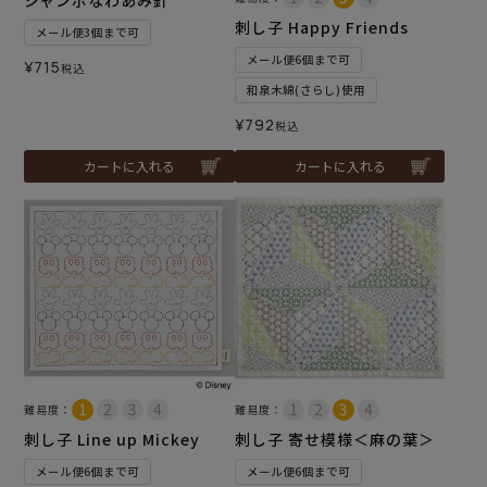
ジャンボなわあみ針
刺し子 Happy Friends
メール便3個まで可
メール便6個まで可
¥
715
税込
和泉木綿(さらし)使用
¥
792
税込
カートに入れる
カートに入れる
難易度：
難易度：
刺し子 Line up Mickey
刺し子 寄せ模様＜麻の葉＞
メール便6個まで可
メール便6個まで可