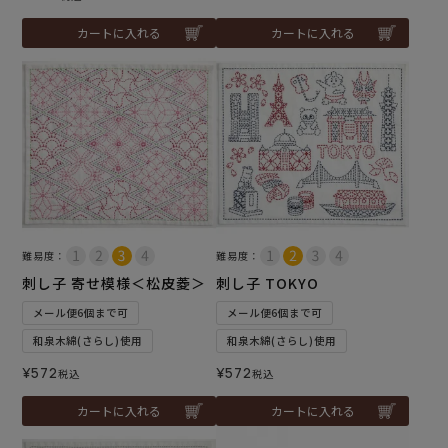
カートに入れる
カートに入れる
難易度：
難易度：
刺し子 寄せ模様＜松皮菱＞
刺し子 TOKYO
メール便6個まで可
メール便6個まで可
和泉木綿(さらし)使用
和泉木綿(さらし)使用
¥
572
¥
572
税込
税込
カートに入れる
カートに入れる