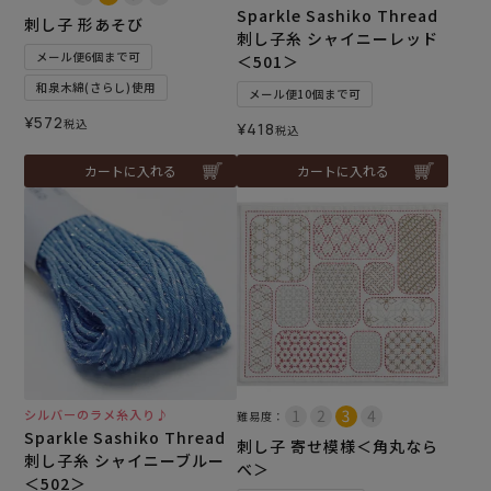
Sparkle Sashiko Thread
刺し子 形あそび
刺し子糸 シャイニーレッド
メール便6個まで可
＜501＞
和泉木綿(さらし)使用
メール便10個まで可
¥
572
税込
¥
418
税込
カートに入れる
カートに入れる
シルバーのラメ糸入り♪
難易度：
Sparkle Sashiko Thread
刺し子 寄せ模様＜角丸なら
刺し子糸 シャイニーブルー
べ＞
＜502＞