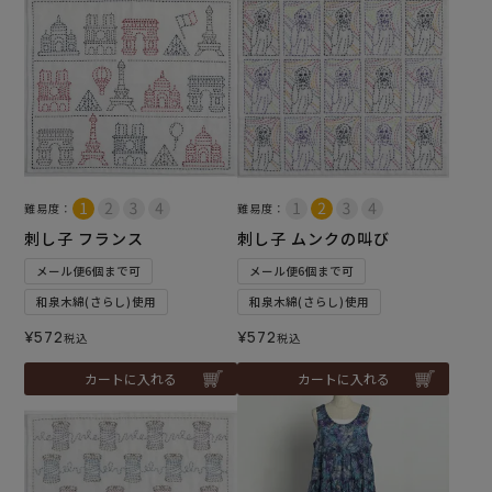
難易度：
難易度：
刺し子 フランス
刺し子 ムンクの叫び
メール便6個まで可
メール便6個まで可
和泉木綿(さらし)使用
和泉木綿(さらし)使用
¥
572
¥
572
税込
税込
カートに入れる
カートに入れる