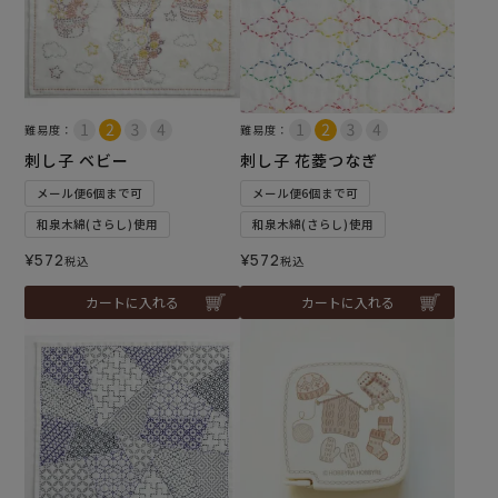
難易度：
難易度：
刺し子 ベビー
刺し子 花菱つなぎ
メール便6個まで可
メール便6個まで可
和泉木綿(さらし)使用
和泉木綿(さらし)使用
¥
572
¥
572
税込
税込
カートに入れる
カートに入れる