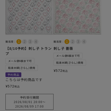
難易度：
難易度：
【8/10予約】刺し子 トラン
刺し子 薔薇
プ
メール便6個まで可
メール便6個まで可
和泉木綿(さらし)使用
和泉木綿(さらし)使用
¥
572
税込
予約商品
こちらは予約商品です
¥
572
税込
予約受付期間
2026/08/01 20:00
〜
2026/08/09 17:00