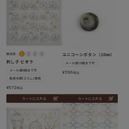
難易度：
ユニコーンボタン（20㎜）
刺し子 ビオラ
メール便10個まで可
メール便6個まで可
¥
396
税込
和泉木綿(さらし)使用
¥
572
税込
カートに入れる
カートに入れる