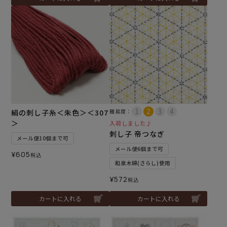
絹の刺し子糸＜朱色＞＜307
難易度：
＞
入荷しました♪
刺し子 帝つなぎ
メール便10個まで可
メール便6個まで可
¥
605
税込
和泉木綿(さらし)使用
¥
572
税込
カートに入れる
カートに入れる