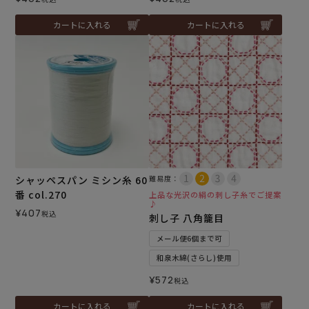
カートに入れる
カートに入れる
シャッペスパン ミシン糸 60
難易度：
番 col.270
上品な光沢の絹の刺し子糸でご提案
♪
¥
407
税込
刺し子 八角籠目
メール便6個まで可
和泉木綿(さらし)使用
¥
572
税込
カートに入れる
カートに入れる