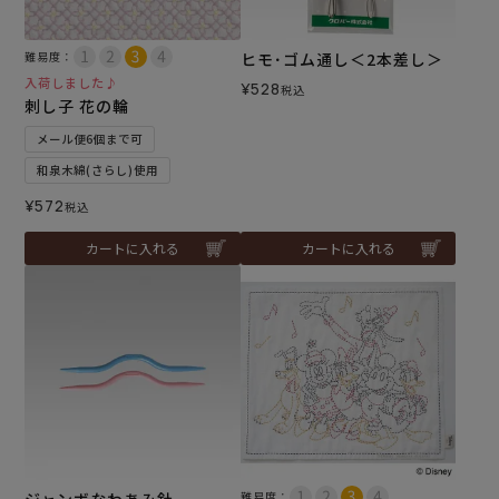
難易度：
ヒモ･ゴム通し＜2本差し＞
入荷しました♪
¥
528
税込
刺し子 花の輪
メール便6個まで可
和泉木綿(さらし)使用
¥
572
税込
カートに入れる
カートに入れる
難易度：