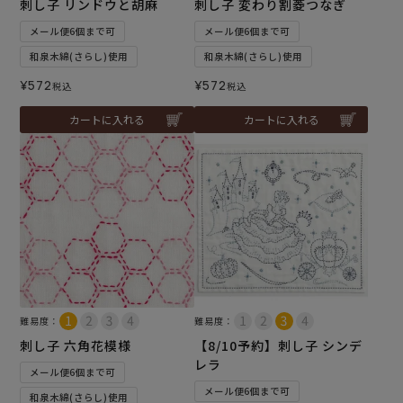
刺し子 リンドウと胡麻
刺し子 変わり割菱つなぎ
メール便6個まで可
メール便6個まで可
和泉木綿(さらし)使用
和泉木綿(さらし)使用
¥
572
¥
572
税込
税込
カートに入れる
カートに入れる
難易度：
難易度：
刺し子 六角花模様
【8/10予約】刺し子 シンデ
レラ
メール便6個まで可
メール便6個まで可
和泉木綿(さらし)使用