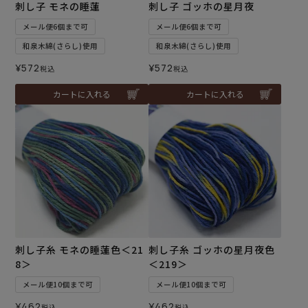
刺し子 モネの睡蓮
刺し子 ゴッホの星月夜
メール便6個まで可
メール便6個まで可
和泉木綿(さらし)使用
和泉木綿(さらし)使用
¥
572
¥
572
税込
税込
カートに入れる
カートに入れる
刺し子糸 モネの睡蓮色＜21
刺し子糸 ゴッホの星月夜色
8＞
＜219＞
メール便10個まで可
メール便10個まで可
¥
462
¥
462
税込
税込