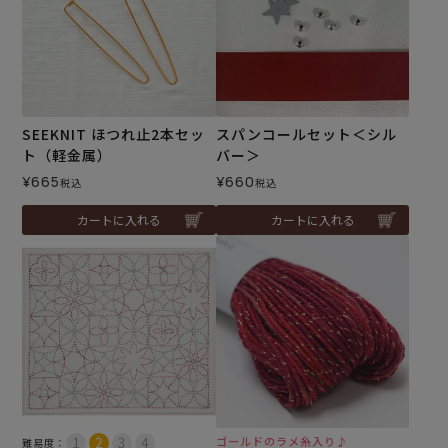
SEEKNIT ほつれ止2本セッ
スパンコールセット＜シル
ト（軽金属）
バー＞
¥
665
¥
660
税込
税込
カートに入れる
カートに入れる
ゴールドのラメ糸入り♪
難易度：