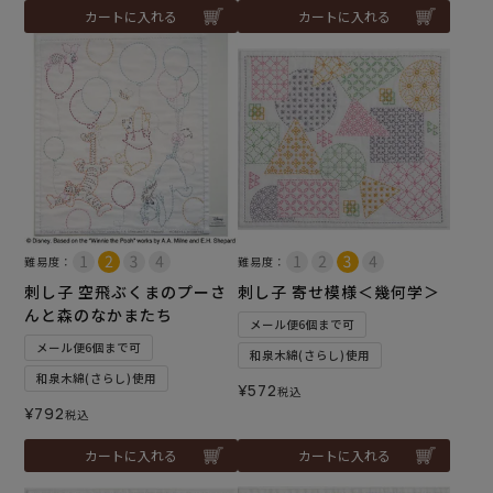
カートに入れる
カートに入れる
難易度：
難易度：
刺し子 空飛ぶくまのプーさ
刺し子 寄せ模様＜幾何学＞
んと森のなかまたち
メール便6個まで可
メール便6個まで可
和泉木綿(さらし)使用
和泉木綿(さらし)使用
¥
572
税込
¥
792
税込
カートに入れる
カートに入れる