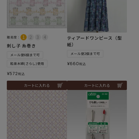
難易度：
ティアードワンピース（型
紙）
刺し子 糸巻き
メール便2個まで可
メール便6個まで可
¥
660
和泉木綿(さらし)使用
税込
¥
572
税込
カートに入れる
カートに入れる