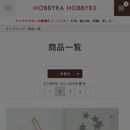
0
ファイナルセール開催中♪
＼リバティ 生地、編み物、刺繍、刺し子／
トップページ
商品一覧
商品一覧
新着順
674
件中
201
-
400
件表示
1
2
3
4