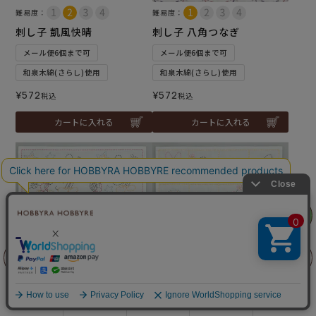
難易度：
難易度：
刺し子 凱風快晴
刺し子 八角つなぎ
メール便6個まで可
メール便6個まで可
和泉木綿(さらし)使用
和泉木綿(さらし)使用
¥
572
¥
572
税込
税込
カートに入れる
カートに入れる
リリヤン
フェア
前に戻る
上に戻る
難易度：
難易度：
刺し子 ミッキーマウス
刺し子 ミッキー＆フレンズ
商品を探す
手芸を学ぶ
ガイド
店舗情報
ログイン