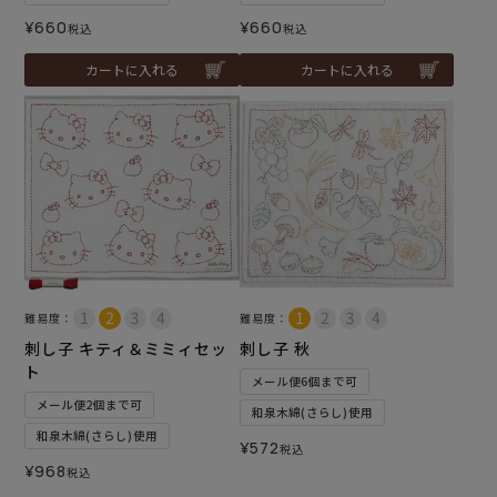
¥
660
¥
660
税込
税込
カートに入れる
カートに入れる
難易度：
難易度：
刺し子 キティ＆ミミィセッ
刺し子 秋
ト
メール便6個まで可
メール便2個まで可
和泉木綿(さらし)使用
和泉木綿(さらし)使用
¥
572
税込
¥
968
税込