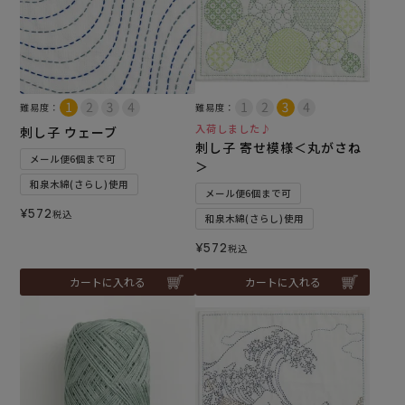
難易度：
難易度：
入荷しました♪
刺し子 ウェーブ
刺し子 寄せ模様＜丸がさね
メール便6個まで可
＞
和泉木綿(さらし)使用
メール便6個まで可
¥
572
税込
和泉木綿(さらし)使用
¥
572
税込
カートに入れる
カートに入れる