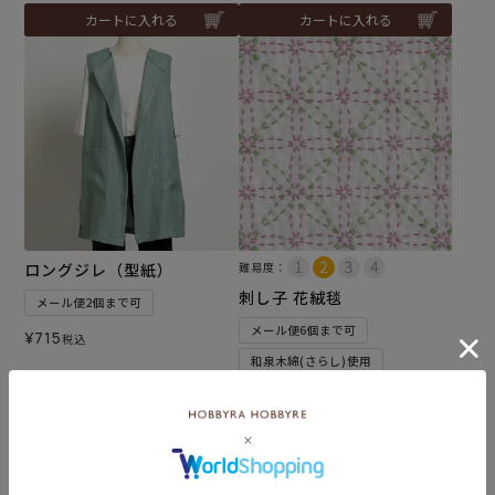
カートに入れる
カートに入れる
ロングジレ（型紙）
難易度：
刺し子 花絨毯
メール便2個まで可
メール便6個まで可
¥
715
税込
和泉木綿(さらし)使用
¥
572
税込
カートに入れる
カートに入れる