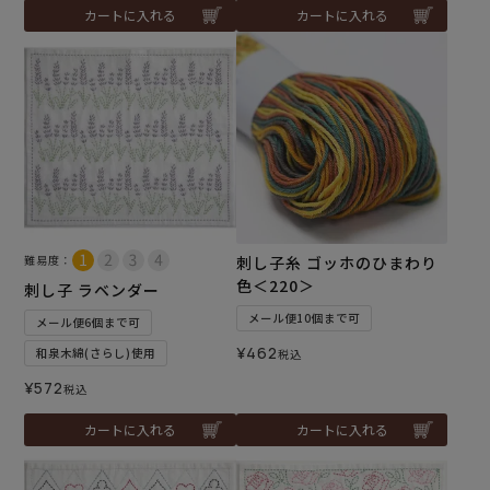
カートに入れる
カートに入れる
難易度：
刺し子糸 ゴッホのひまわり
色＜220＞
刺し子 ラベンダー
メール便10個まで可
メール便6個まで可
¥
462
和泉木綿(さらし)使用
税込
¥
572
税込
カートに入れる
カートに入れる