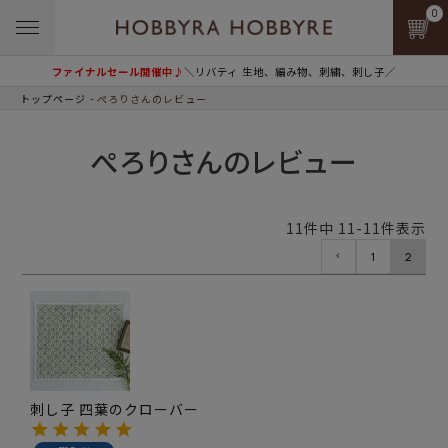
0
ファイナルセール開催中♪
＼リバティ 生地、編み物、刺繍、刺し子／
トップページ
ぺろりさんのレビュー
ぺろりさんのレビュー
11
件中
11
-
11
件表示
1
2
刺し子 四葉のクローバー