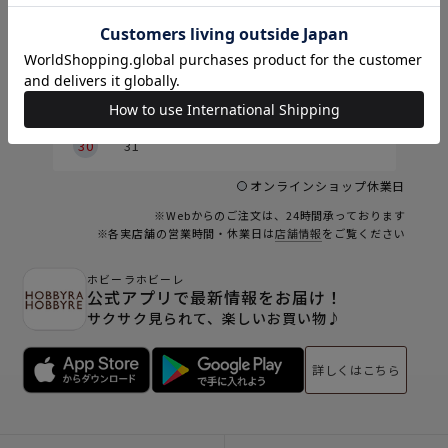
2
2
3
4
5
6
7
8
9
9
10
11
12
13
14
15
6
16
17
18
19
20
21
22
23
24
25
26
27
28
29
30
31
オンラインショップ休業日
※Webからのご注文は、24時間承っております
※各実店舗の営業時間・休業日は
店舗情報
をご覧ください
ホビーラホビーレ
公式アプリで最新情報をお届け！
サクサク見られて、楽しいお買い物♪
詳しくはこちら