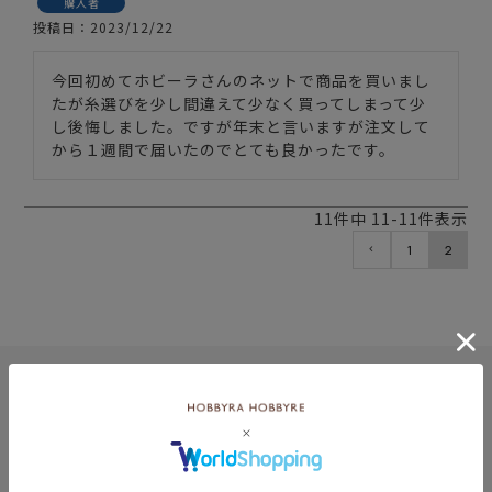
購入者
投稿日
2023/12/22
今回初めてホビーラさんのネットで商品を買いまし
たが糸選びを少し間違えて少なく買ってしまって少
し後悔しました。ですが年末と言いますが注文して
から１週間で届いたのでとても良かったです。
11
件中
11
-
11
件表示
1
2
8月
土
日
月
火
水
木
金
土
5
1