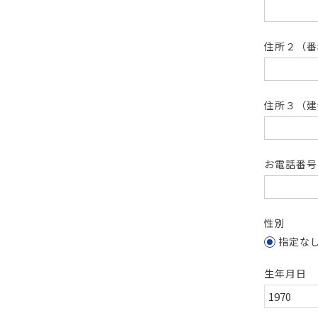
住所２（
住所３（建
お電話番
性別
指定な
生年月日