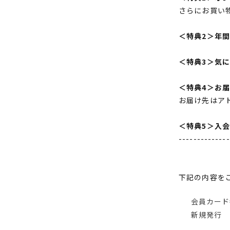
さらにお買い
＜特典2＞年
＜特典3＞気
＜特典4＞お
お届け先はア
＜特典5＞入
--------------
下記の内容を
会員カード
新規発行