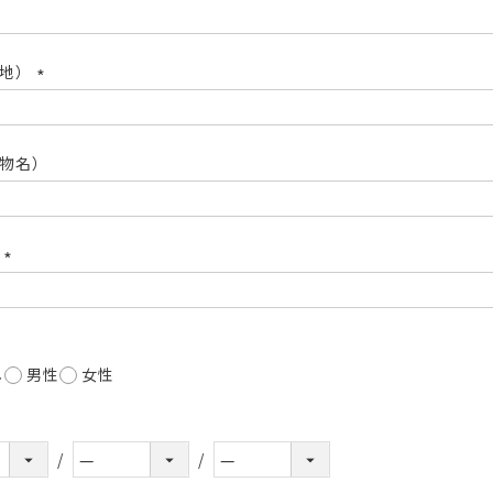
(必
須)
番地）
(必
須)
物名）
号
(必
須)
し
男性
女性