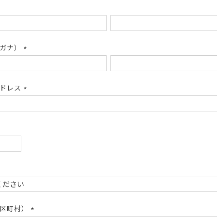
リガナ）
(必
須)
アドレス
(必
須)
必
)
必
)
市区町村）