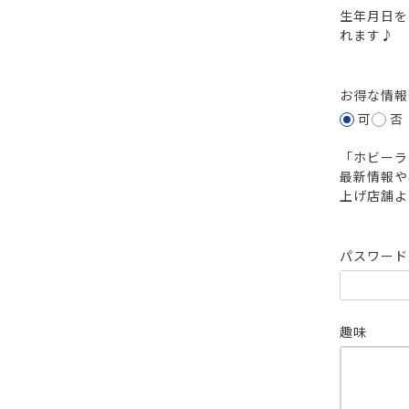
生年月日を
れます♪
お得な情
可
否
「ホビーラ
最新情報や
上げ店舗よ
パスワー
趣味