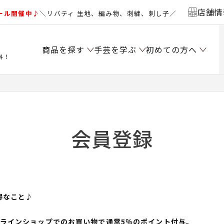
店舗情
ール開催中♪
＼リバティ 生地、編み物、刺繍、刺し子／
商品を探す
手芸を学ぶ
初めての方へ
料！
会員登録
得なこと♪
ンラインショップでのお買い物で通常5％のポイント付与。