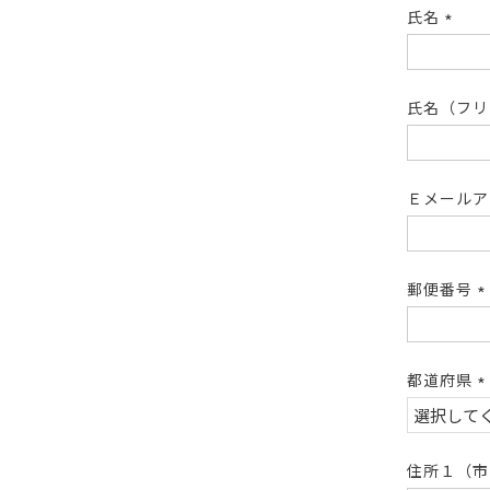
氏名
(必
須)
氏名（フ
Ｅメール
郵便番号
(
須
都道府県
(
須
住所１（