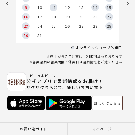
9
9
10
11
12
13
14
15
6
16
17
18
19
20
21
22
23
24
25
26
27
28
29
30
31
オンラインショップ休業日
※Webからのご注文は、24時間承っております
※各実店舗の営業時間・休業日は
店舗情報
をご覧ください
ホビーラホビーレ
公式アプリで最新情報をお届け！
サクサク見られて、楽しいお買い物♪
詳しくはこちら
お買い物ガイド
マイページ