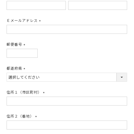
(必
須)
Ｅメールアドレス
(必
須)
郵便番号
(必
須)
都道府県
(必
須)
住所１（市区町村）
(必
須)
住所２（番地）
(必
須)