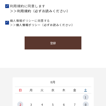
利用規約に同意します
＞＞利用規約（必ずお読みください）
個人情報ポリシーに同意する
＞＞
個人情報ポリシー（必ずお読みください）
登録
8月
土
日
月
火
水
木
金
土
5
1
2
2
3
4
5
6
7
8