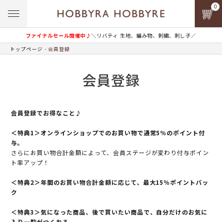
0
ファイナルセール開催中♪
＼リバティ 生地、編み物、刺繍、刺し子／
トップページ
会員登録
会員登録
会員登録でお得なこと♪
＜特典1＞オンラインショップでのお買い物で通常5％のポイント付
与。
さらにお買い物合計金額によって、会員ステージが変わり付与ポイン
ト率アップ！
＜特典2＞年間のお買い物合計金額に応じて、最大15％ポイントバッ
ク
＜特典3＞気になった商品、後で買いたい商品で、自分だけのお気に
入り一覧がつくれる