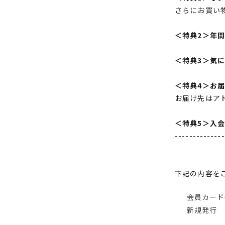
さらにお買い
＜特典2＞年
＜特典3＞気
＜特典4＞お
お届け先はア
＜特典5＞入
--------------
下記の内容を
会員カード
新規発行