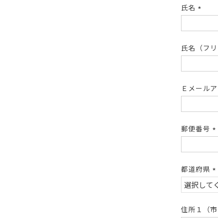
氏名
(必
須)
氏名（フ
Ｅメール
郵便番号
(
須
都道府県
(
須
住所１（