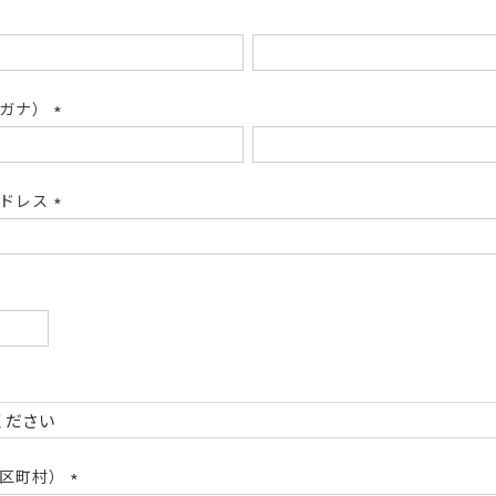
リガナ）
(必
須)
アドレス
(必
須)
必
)
必
)
市区町村）