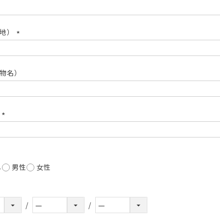
(必
須)
番地）
(必
須)
物名）
号
(必
須)
し
男性
女性