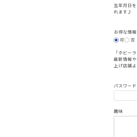
生年月日を
れます♪
お得な情
可
否
「ホビーラ
最新情報や
上げ店舗よ
パスワー
趣味