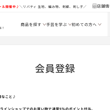
店舗情
ール開催中♪
＼リバティ 生地、編み物、刺繍、刺し子／
商品を探す
手芸を学ぶ
初めての方へ
料！
会員登録
得なこと♪
ンラインショップでのお買い物で通常5％のポイント付与。