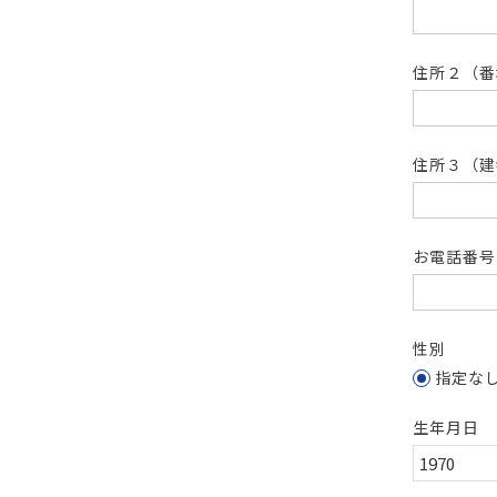
住所２（
住所３（建
お電話番
性別
指定な
生年月日