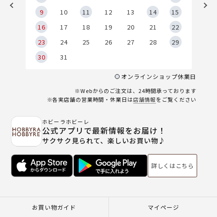
9
9
10
11
12
13
14
15
6
16
17
18
19
20
21
22
23
24
25
26
27
28
29
30
31
オンラインショップ休業日
※Webからのご注文は、24時間承っております
※各実店舗の営業時間・休業日は
店舗情報
をご覧ください
ホビーラホビーレ
公式アプリで最新情報をお届け！
サクサク見られて、楽しいお買い物♪
詳しくはこちら
お買い物ガイド
マイページ