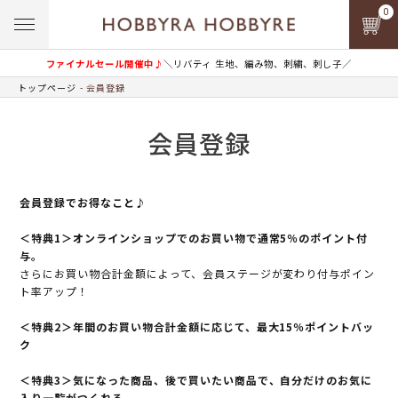
0
ファイナルセール開催中♪
＼リバティ 生地、編み物、刺繍、刺し子／
トップページ
会員登録
会員登録
会員登録でお得なこと♪
＜特典1＞オンラインショップでのお買い物で通常5％のポイント付
与。
さらにお買い物合計金額によって、会員ステージが変わり付与ポイン
ト率アップ！
＜特典2＞年間のお買い物合計金額に応じて、最大15％ポイントバッ
ク
＜特典3＞気になった商品、後で買いたい商品で、自分だけのお気に
入り一覧がつくれる