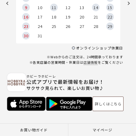
9
9
10
11
12
13
14
15
6
16
17
18
19
20
21
22
23
24
25
26
27
28
29
30
31
オンラインショップ休業日
※Webからのご注文は、24時間承っております
※各実店舗の営業時間・休業日は
店舗情報
をご覧ください
ホビーラホビーレ
公式アプリで最新情報をお届け！
サクサク見られて、楽しいお買い物♪
詳しくはこちら
お買い物ガイド
マイページ