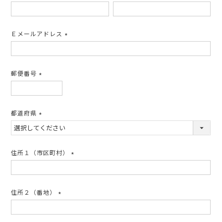
(必
須)
Ｅメールアドレス
(必
須)
郵便番号
(必
須)
都道府県
(必
須)
住所１（市区町村）
(必
須)
住所２（番地）
(必
須)