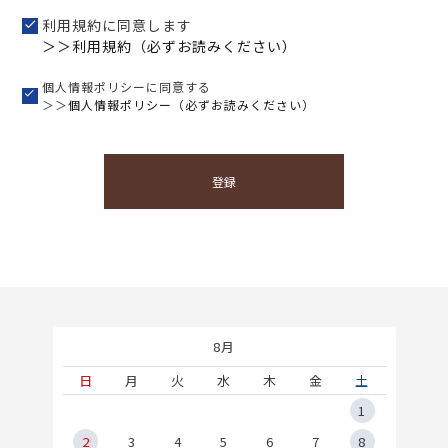
利用規約に同意します
＞＞利用規約（必ずお読みください）
個人情報ポリシーに同意する
＞＞
個人情報ポリシー（必ずお読みください）
登録
8月
土
日
月
火
水
木
金
土
5
1
2
2
3
4
5
6
7
8