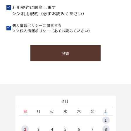
利用規約に同意します
＞＞利用規約（必ずお読みください）
個人情報ポリシーに同意する
＞＞
個人情報ポリシー（必ずお読みください）
登録
8月
土
日
月
火
水
木
金
土
5
1
2
2
3
4
5
6
7
8