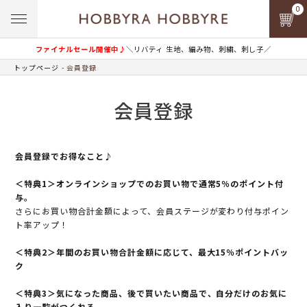
0
ファイナルセール開催中♪
＼リバティ 生地、編み物、刺繍、刺し子／
トップページ
会員登録
会員登録
会員登録でお得なこと♪
＜特典1＞オンラインショップでのお買い物で通常5％のポイント付
与。
さらにお買い物合計金額によって、会員ステージが変わり付与ポイン
ト率アップ！
＜特典2＞年間のお買い物合計金額に応じて、最大15％ポイントバッ
ク
＜特典3＞気になった商品、後で買いたい商品で、自分だけのお気に
入り一覧がつくれる