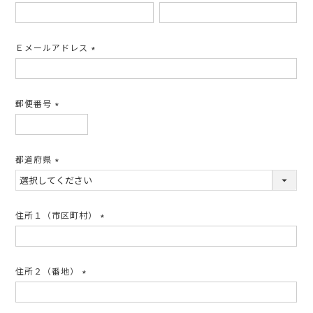
(必
須)
Ｅメールアドレス
(必
須)
郵便番号
(必
須)
都道府県
(必
須)
住所１（市区町村）
(必
須)
住所２（番地）
(必
須)