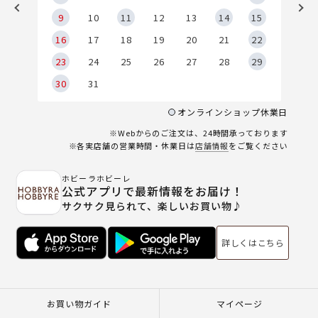
9
9
10
11
12
13
14
15
6
16
17
18
19
20
21
22
23
24
25
26
27
28
29
30
31
オンラインショップ休業日
※Webからのご注文は、24時間承っております
※各実店舗の営業時間・休業日は
店舗情報
をご覧ください
ホビーラホビーレ
公式アプリで最新情報をお届け！
サクサク見られて、楽しいお買い物♪
詳しくはこちら
お買い物ガイド
マイページ