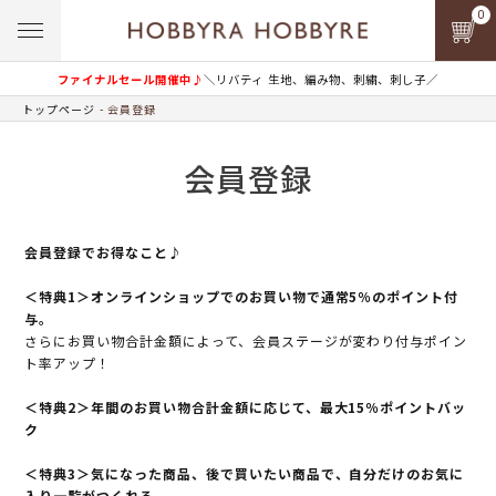
0
ファイナルセール開催中♪
＼リバティ 生地、編み物、刺繍、刺し子／
トップページ
会員登録
会員登録
会員登録でお得なこと♪
＜特典1＞オンラインショップでのお買い物で通常5％のポイント付
与。
さらにお買い物合計金額によって、会員ステージが変わり付与ポイン
ト率アップ！
＜特典2＞年間のお買い物合計金額に応じて、最大15％ポイントバッ
ク
＜特典3＞気になった商品、後で買いたい商品で、自分だけのお気に
入り一覧がつくれる