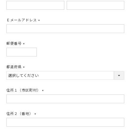
(必
須)
Ｅメールアドレス
(必
須)
郵便番号
(必
須)
都道府県
(必
須)
住所１（市区町村）
(必
須)
住所２（番地）
(必
須)