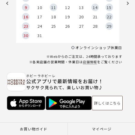
9
9
10
11
12
13
14
15
6
16
17
18
19
20
21
22
23
24
25
26
27
28
29
30
31
オンラインショップ休業日
※Webからのご注文は、24時間承っております
※各実店舗の営業時間・休業日は
店舗情報
をご覧ください
ホビーラホビーレ
公式アプリで最新情報をお届け！
サクサク見られて、楽しいお買い物♪
詳しくはこちら
お買い物ガイド
マイページ