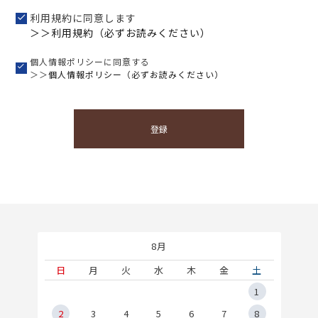
利用規約に同意します
＞＞利用規約（必ずお読みください）
個人情報ポリシーに同意する
＞＞
個人情報ポリシー（必ずお読みください）
登録
8月
土
日
月
火
水
木
金
土
5
1
2
2
3
4
5
6
7
8