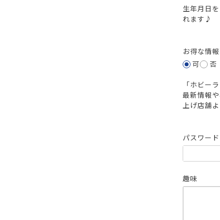
生年月日を
れます♪
お得な情
可
否
「ホビーラ
最新情報や
上げ店舗よ
パスワー
趣味