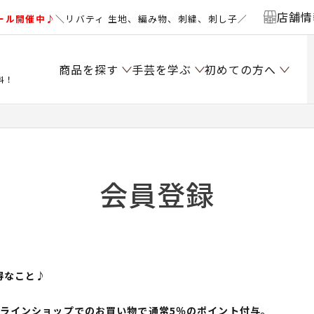
店舗情
ール開催中♪
＼リバティ 生地、編み物、刺繍、刺し子／
商品を探す
手芸を学ぶ
初めての方へ
料！
会員登録
得なこと♪
ンラインショップでのお買い物で通常5％のポイント付与。