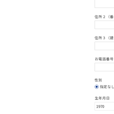
住所２（
住所３（建
お電話番
性別
指定な
生年月日