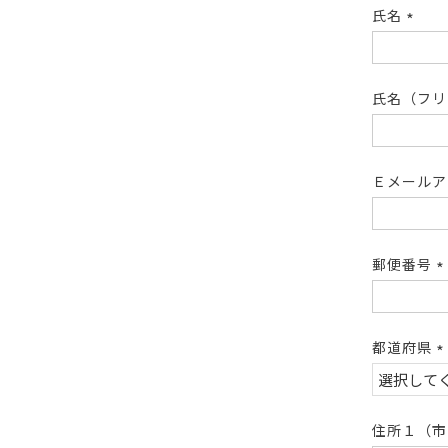
氏名
(必
須)
氏名（フ
Ｅメール
郵便番号
(
須
都道府県
(
須
住所１（