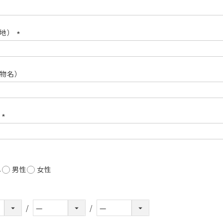
(必
須)
番地）
(必
須)
物名）
号
(必
須)
し
男性
女性