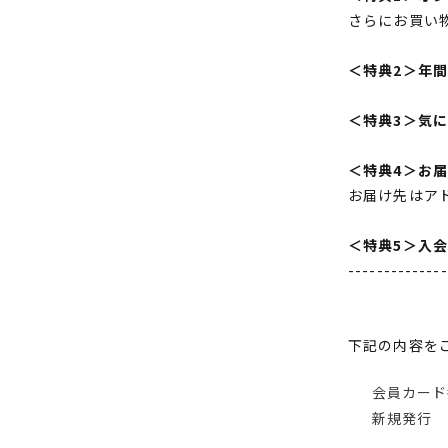
さらにお買い
＜特典2＞年
＜特典3＞気
＜特典4＞お
お届け先はア
＜特典5＞入
--------------
下記の内容を
会員カード
新規発行