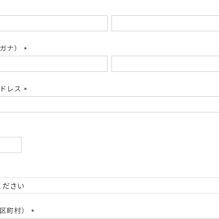
リガナ）
(必
須)
アドレス
(必
須)
必
)
必
)
市区町村）