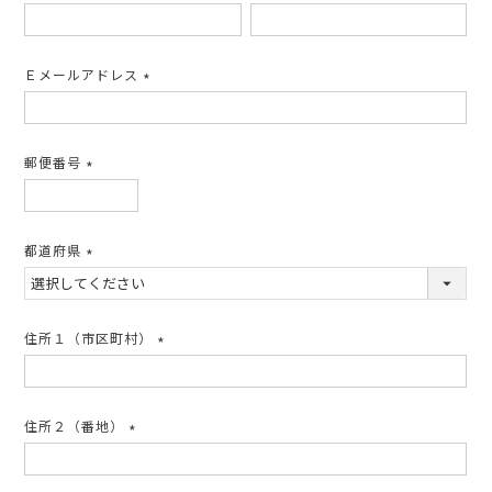
(必
須)
Ｅメールアドレス
(必
須)
郵便番号
(必
須)
都道府県
(必
須)
住所１（市区町村）
(必
須)
住所２（番地）
(必
須)