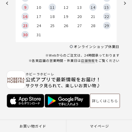
9
9
10
11
12
13
14
15
6
16
17
18
19
20
21
22
23
24
25
26
27
28
29
30
31
オンラインショップ休業日
※Webからのご注文は、24時間承っております
※各実店舗の営業時間・休業日は
店舗情報
をご覧ください
ホビーラホビーレ
公式アプリで最新情報をお届け！
サクサク見られて、楽しいお買い物♪
詳しくはこちら
お買い物ガイド
マイページ