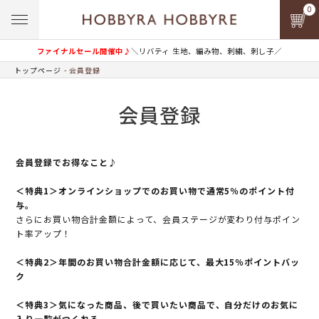
0
ファイナルセール開催中♪
＼リバティ 生地、編み物、刺繍、刺し子／
トップページ
会員登録
会員登録
会員登録でお得なこと♪
＜特典1＞オンラインショップでのお買い物で通常5％のポイント付
与。
さらにお買い物合計金額によって、会員ステージが変わり付与ポイン
ト率アップ！
＜特典2＞年間のお買い物合計金額に応じて、最大15％ポイントバッ
ク
＜特典3＞気になった商品、後で買いたい商品で、自分だけのお気に
入り一覧がつくれる