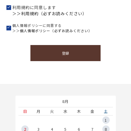
利用規約に同意します
＞＞利用規約（必ずお読みください）
個人情報ポリシーに同意する
＞＞
個人情報ポリシー（必ずお読みください）
登録
8月
土
日
月
火
水
木
金
土
5
1
2
2
3
4
5
6
7
8