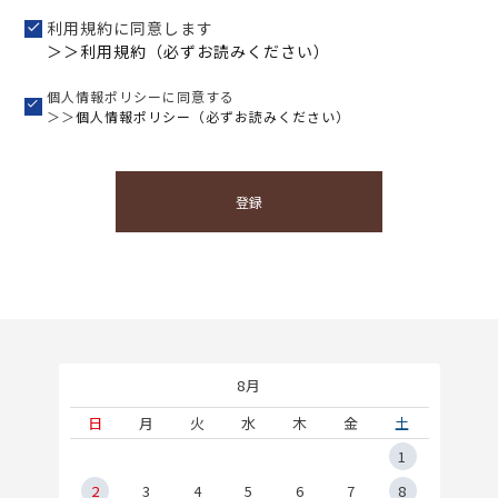
利用規約に同意します
＞＞利用規約（必ずお読みください）
個人情報ポリシーに同意する
＞＞
個人情報ポリシー（必ずお読みください）
登録
8月
土
日
月
火
水
木
金
土
5
1
2
2
3
4
5
6
7
8