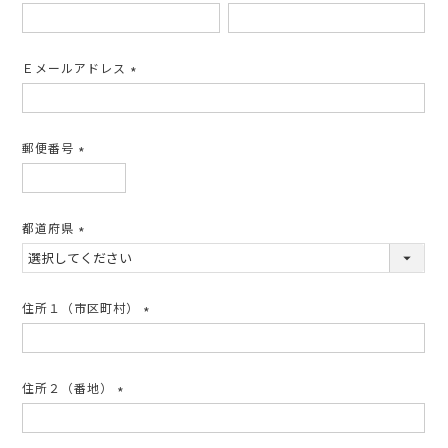
(必
須)
Ｅメールアドレス
(必
須)
郵便番号
(必
須)
都道府県
(必
須)
住所１（市区町村）
(必
須)
住所２（番地）
(必
須)