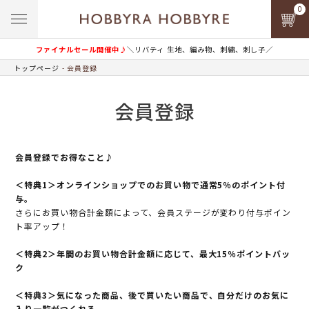
0
ファイナルセール開催中♪
＼リバティ 生地、編み物、刺繍、刺し子／
トップページ
会員登録
会員登録
会員登録でお得なこと♪
＜特典1＞オンラインショップでのお買い物で通常5％のポイント付
与。
さらにお買い物合計金額によって、会員ステージが変わり付与ポイン
ト率アップ！
＜特典2＞年間のお買い物合計金額に応じて、最大15％ポイントバッ
ク
＜特典3＞気になった商品、後で買いたい商品で、自分だけのお気に
入り一覧がつくれる