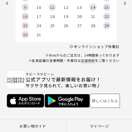
9
9
10
11
12
13
14
15
6
16
17
18
19
20
21
22
23
24
25
26
27
28
29
30
31
オンラインショップ休業日
※Webからのご注文は、24時間承っております
※各実店舗の営業時間・休業日は
店舗情報
をご覧ください
ホビーラホビーレ
公式アプリで最新情報をお届け！
サクサク見られて、楽しいお買い物♪
詳しくはこちら
お買い物ガイド
マイページ