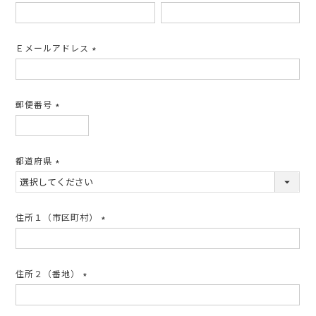
(必
須)
Ｅメールアドレス
(必
須)
郵便番号
(必
須)
都道府県
(必
須)
住所１（市区町村）
(必
須)
住所２（番地）
(必
須)