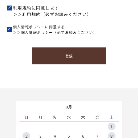
利用規約に同意します
＞＞利用規約（必ずお読みください）
個人情報ポリシーに同意する
＞＞
個人情報ポリシー（必ずお読みください）
登録
8月
土
日
月
火
水
木
金
土
5
1
2
2
3
4
5
6
7
8