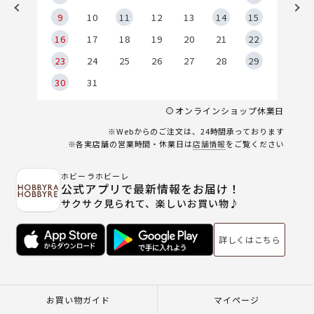
9
9
10
11
12
13
14
15
6
16
17
18
19
20
21
22
23
24
25
26
27
28
29
30
31
オンラインショップ休業日
※Webからのご注文は、24時間承っております
※各実店舗の営業時間・休業日は
店舗情報
をご覧ください
ホビーラホビーレ
公式アプリで最新情報をお届け！
サクサク見られて、楽しいお買い物♪
詳しくはこちら
お買い物ガイド
マイページ