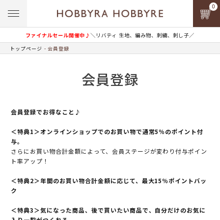
0
ファイナルセール開催中♪
＼リバティ 生地、編み物、刺繍、刺し子／
トップページ
会員登録
会員登録
会員登録でお得なこと♪
＜特典1＞オンラインショップでのお買い物で通常5％のポイント付
与。
さらにお買い物合計金額によって、会員ステージが変わり付与ポイン
ト率アップ！
＜特典2＞年間のお買い物合計金額に応じて、最大15％ポイントバッ
ク
＜特典3＞気になった商品、後で買いたい商品で、自分だけのお気に
入り一覧がつくれる