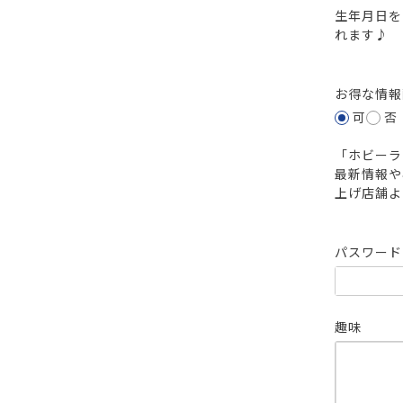
生年月日を
れます♪
お得な情
可
否
「ホビーラ
最新情報や
上げ店舗よ
パスワー
趣味