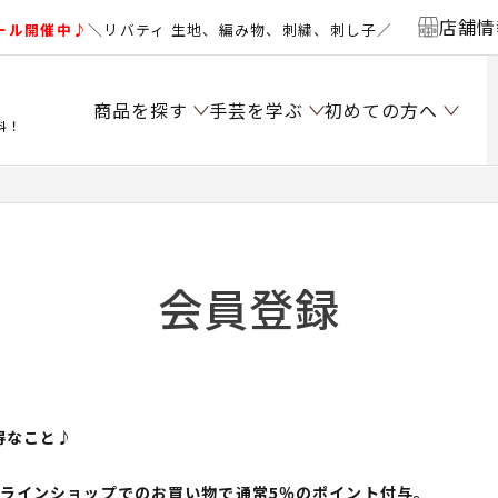
店舗情
ール開催中♪
＼リバティ 生地、編み物、刺繍、刺し子／
商品を探す
手芸を学ぶ
初めての方へ
料！
会員登録
得なこと♪
ンラインショップでのお買い物で通常5％のポイント付与。