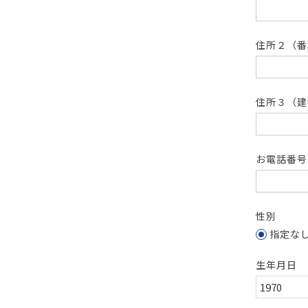
住所２（
住所３（建
お電話番
性別
指定な
生年月日