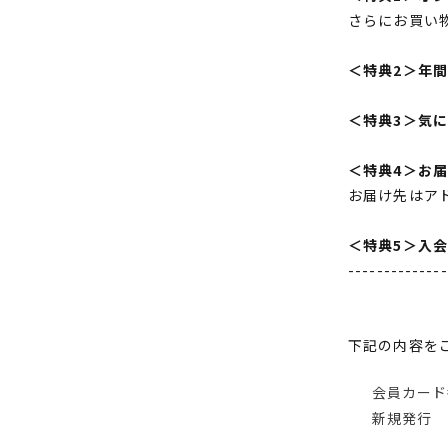
さらにお買い
＜特典2＞年
＜特典3＞気
＜特典4＞お
お届け先はア
＜特典5＞入
--------------
下記の内容を
会員カード
新規発行