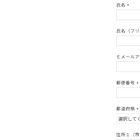
氏名
(必
須)
氏名（フ
Ｅメール
郵便番号
(
須
都道府県
(
須
住所１（