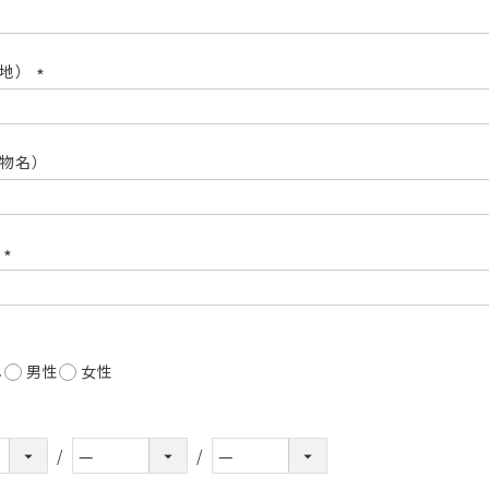
(必
須)
番地）
(必
須)
物名）
号
(必
須)
し
男性
女性