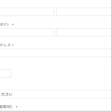
リガナ）
(必
須)
アドレス
(必
須)
必
)
必
)
市区町村）