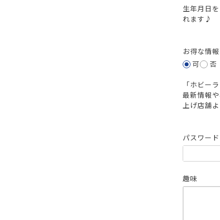
生年月日を
れます♪
お得な情
可
否
「ホビーラ
最新情報や
上げ店舗よ
パスワー
趣味