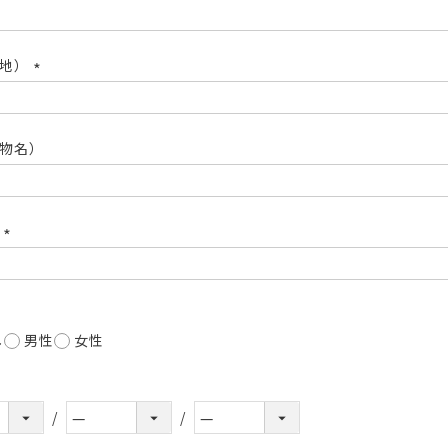
(必
須)
番地）
(必
須)
物名）
号
(必
須)
し
男性
女性