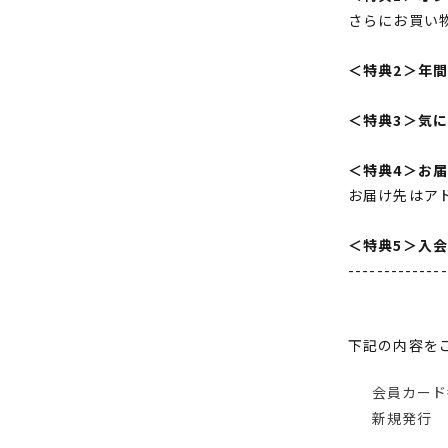
さらにお買い
＜特典2＞年
＜特典3＞気
＜特典4＞お
お届け先はア
＜特典5＞入
--------------
下記の内容を
会員カード
新規発行