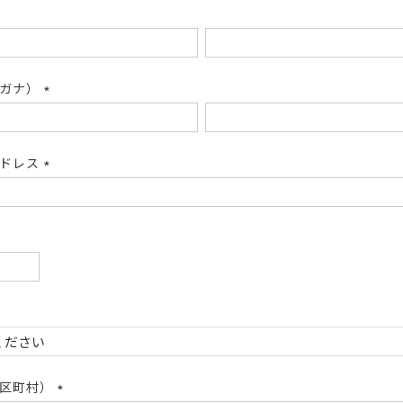
リガナ）
(必
須)
アドレス
(必
須)
必
)
必
)
市区町村）