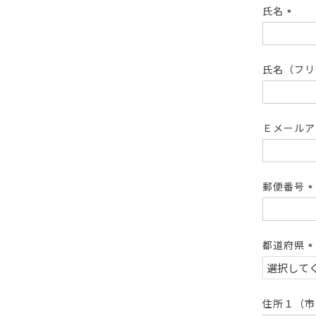
氏名
(必
須)
氏名（フ
Ｅメール
郵便番号
(
須
都道府県
(
須
住所１（