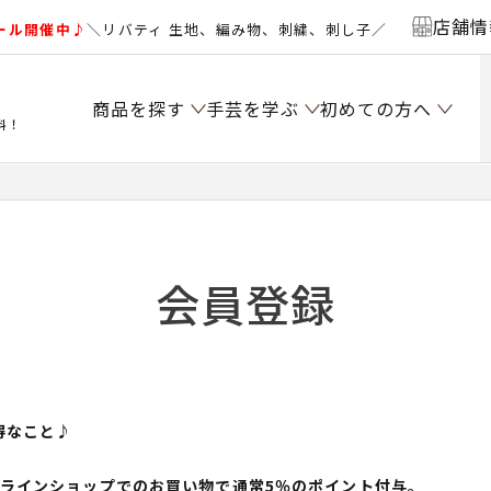
店舗情
ール開催中♪
＼リバティ 生地、編み物、刺繍、刺し子／
商品を探す
手芸を学ぶ
初めての方へ
料！
会員登録
得なこと♪
ンラインショップでのお買い物で通常5％のポイント付与。