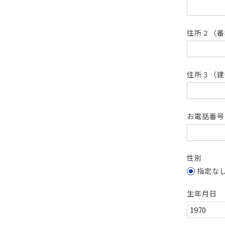
住所２（
住所３（建
お電話番
性別
指定な
生年月日