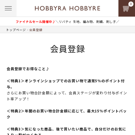
0
ファイナルセール開催中♪
＼リバティ 生地、編み物、刺繍、刺し子／
トップページ
会員登録
会員登録
会員登録でお得なこと♪
＜特典1＞オンラインショップでのお買い物で通常5％のポイント付
与。
さらにお買い物合計金額によって、会員ステージが変わり付与ポイン
ト率アップ！
＜特典2＞年間のお買い物合計金額に応じて、最大15％ポイントバッ
ク
＜特典3＞気になった商品、後で買いたい商品で、自分だけのお気に
入り一覧がつくれる