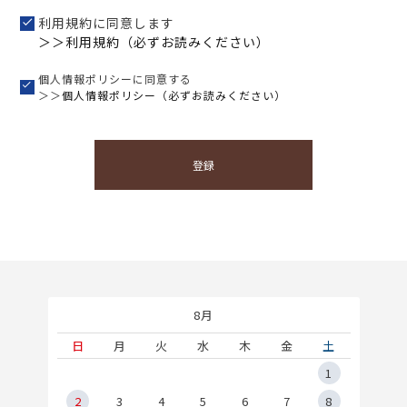
利用規約に同意します
＞＞利用規約（必ずお読みください）
個人情報ポリシーに同意する
＞＞
個人情報ポリシー（必ずお読みください）
登録
8月
土
日
月
火
水
木
金
土
5
1
2
2
3
4
5
6
7
8