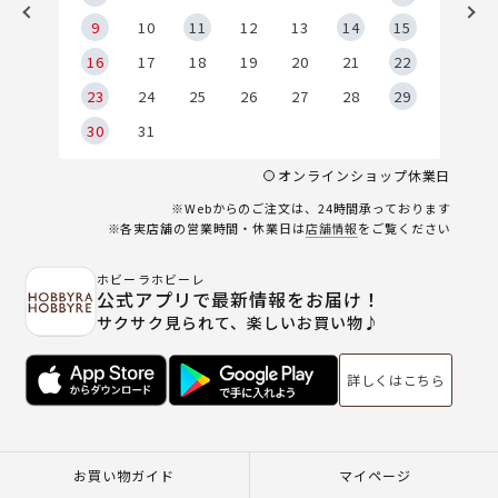
9
9
10
11
12
13
14
15
6
16
17
18
19
20
21
22
23
24
25
26
27
28
29
30
31
オンラインショップ休業日
※Webからのご注文は、24時間承っております
※各実店舗の営業時間・休業日は
店舗情報
をご覧ください
ホビーラホビーレ
公式アプリで最新情報をお届け！
サクサク見られて、楽しいお買い物♪
詳しくはこちら
お買い物ガイド
マイページ