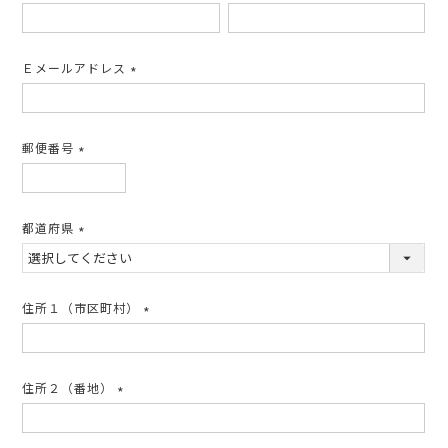
(必
須)
Ｅメールアドレス
(必
須)
郵便番号
(必
須)
都道府県
(必
須)
住所１（市区町村）
(必
須)
住所２（番地）
(必
須)