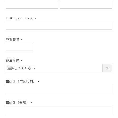
(必
須)
Ｅメールアドレス
(必
須)
郵便番号
(必
須)
都道府県
(必
須)
住所１（市区町村）
(必
須)
住所２（番地）
(必
須)