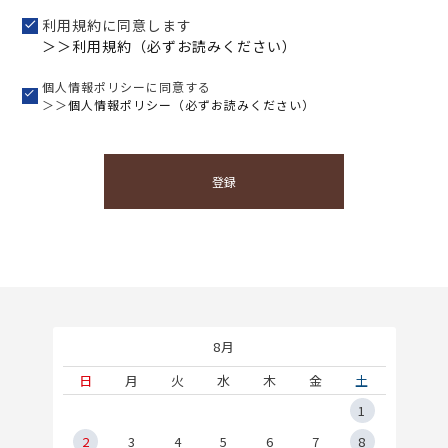
利用規約に同意します
＞＞利用規約（必ずお読みください）
個人情報ポリシーに同意する
＞＞
個人情報ポリシー（必ずお読みください）
登録
8月
土
日
月
火
水
木
金
土
5
1
2
2
3
4
5
6
7
8