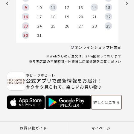
9
9
10
11
12
13
14
15
6
16
17
18
19
20
21
22
23
24
25
26
27
28
29
30
31
オンラインショップ休業日
※Webからのご注文は、24時間承っております
※各実店舗の営業時間・休業日は
店舗情報
をご覧ください
ホビーラホビーレ
公式アプリで最新情報をお届け！
サクサク見られて、楽しいお買い物♪
詳しくはこちら
お買い物ガイド
マイページ