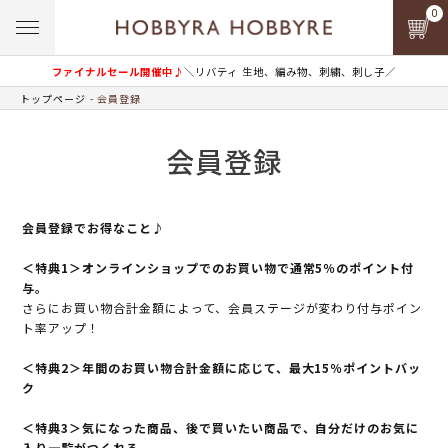
0
ファイナルセール開催中♪
＼リバティ 生地、編み物、刺繍、刺し子／
トップページ
会員登録
会員登録
会員登録でお得なこと♪
＜特典1＞オンラインショップでのお買い物で通常5％のポイント付
与。
さらにお買い物合計金額によって、会員ステージが変わり付与ポイン
ト率アップ！
＜特典2＞年間のお買い物合計金額に応じて、最大15％ポイントバッ
ク
＜特典3＞気になった商品、後で買いたい商品で、自分だけのお気に
入り一覧がつくれる