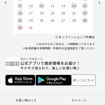
9
9
10
11
12
13
14
15
6
16
17
18
19
20
21
22
23
24
25
26
27
28
29
30
31
オンラインショップ休業日
※Webからのご注文は、24時間承っております
※各実店舗の営業時間・休業日は
店舗情報
をご覧ください
ホビーラホビーレ
公式アプリで最新情報をお届け！
サクサク見られて、楽しいお買い物♪
詳しくはこちら
お買い物ガイド
マイページ