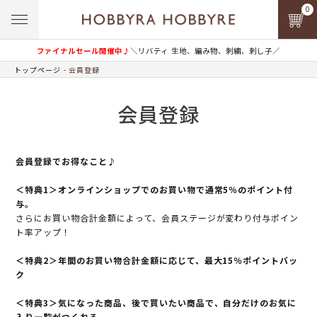
0
ファイナルセール開催中♪
＼リバティ 生地、編み物、刺繍、刺し子／
トップページ
会員登録
会員登録
会員登録でお得なこと♪
＜特典1＞オンラインショップでのお買い物で通常5％のポイント付
与。
さらにお買い物合計金額によって、会員ステージが変わり付与ポイン
ト率アップ！
＜特典2＞年間のお買い物合計金額に応じて、最大15％ポイントバッ
ク
＜特典3＞気になった商品、後で買いたい商品で、自分だけのお気に
入り一覧がつくれる