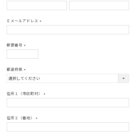
(必
須)
Ｅメールアドレス
(必
須)
郵便番号
(必
須)
都道府県
(必
須)
住所１（市区町村）
(必
須)
住所２（番地）
(必
須)