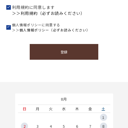
利用規約に同意します
＞＞利用規約（必ずお読みください）
個人情報ポリシーに同意する
＞＞
個人情報ポリシー（必ずお読みください）
登録
8月
土
日
月
火
水
木
金
土
5
1
2
2
3
4
5
6
7
8