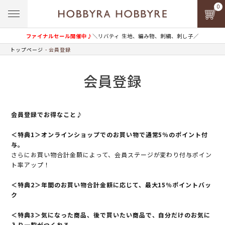
0
ファイナルセール開催中♪
＼リバティ 生地、編み物、刺繍、刺し子／
トップページ
会員登録
会員登録
会員登録でお得なこと♪
＜特典1＞オンラインショップでのお買い物で通常5％のポイント付
与。
さらにお買い物合計金額によって、会員ステージが変わり付与ポイン
ト率アップ！
＜特典2＞年間のお買い物合計金額に応じて、最大15％ポイントバッ
ク
＜特典3＞気になった商品、後で買いたい商品で、自分だけのお気に
入り一覧がつくれる