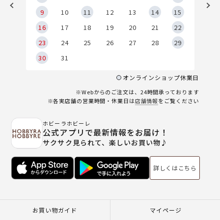
9
9
10
11
12
13
14
15
6
16
17
18
19
20
21
22
23
24
25
26
27
28
29
30
31
オンラインショップ休業日
※Webからのご注文は、24時間承っております
※各実店舗の営業時間・休業日は
店舗情報
をご覧ください
ホビーラホビーレ
公式アプリで最新情報をお届け！
サクサク見られて、楽しいお買い物♪
詳しくはこちら
お買い物ガイド
マイページ