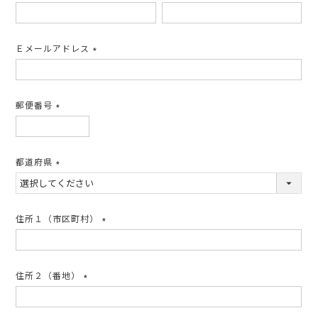
(必
須)
Ｅメールアドレス
(必
須)
郵便番号
(必
須)
都道府県
(必
須)
住所１（市区町村）
(必
須)
住所２（番地）
(必
須)