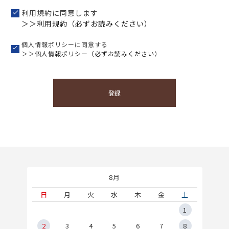
利用規約に同意します
＞＞利用規約（必ずお読みください）
個人情報ポリシーに同意する
＞＞
個人情報ポリシー（必ずお読みください）
登録
8月
土
日
月
火
水
木
金
土
5
1
2
2
3
4
5
6
7
8