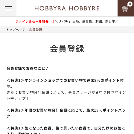
0
ファイナルセール開催中♪
＼リバティ 生地、編み物、刺繍、刺し子／
トップページ
会員登録
会員登録
会員登録でお得なこと♪
＜特典1＞オンラインショップでのお買い物で通常5％のポイント付
与。
さらにお買い物合計金額によって、会員ステージが変わり付与ポイン
ト率アップ！
＜特典2＞年間のお買い物合計金額に応じて、最大15％ポイントバッ
ク
＜特典3＞気になった商品、後で買いたい商品で、自分だけのお気に
入り一覧がつくれる