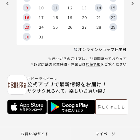
9
9
10
11
12
13
14
15
6
16
17
18
19
20
21
22
23
24
25
26
27
28
29
30
31
オンラインショップ休業日
※Webからのご注文は、24時間承っております
※各実店舗の営業時間・休業日は
店舗情報
をご覧ください
ホビーラホビーレ
公式アプリで最新情報をお届け！
サクサク見られて、楽しいお買い物♪
詳しくはこちら
お買い物ガイド
マイページ