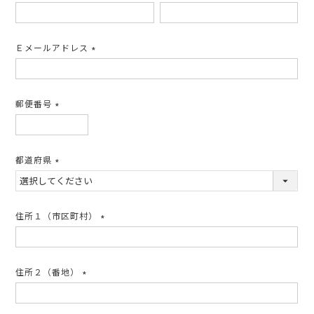
(必
須)
Ｅメールアドレス
(必
須)
郵便番号
(必
須)
都道府県
(必
須)
住所１（市区町村）
(必
須)
住所２（番地）
(必
須)