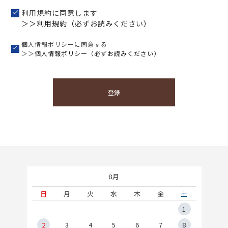
利用規約に同意します
＞＞利用規約（必ずお読みください）
個人情報ポリシーに同意する
＞＞
個人情報ポリシー（必ずお読みください）
登録
8月
土
日
月
火
水
木
金
土
5
1
2
2
3
4
5
6
7
8