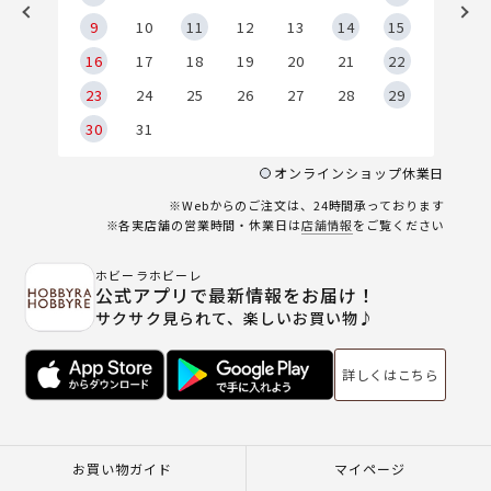
9
9
10
11
12
13
14
15
6
16
17
18
19
20
21
22
23
24
25
26
27
28
29
30
31
オンラインショップ休業日
※Webからのご注文は、24時間承っております
※各実店舗の営業時間・休業日は
店舗情報
をご覧ください
ホビーラホビーレ
公式アプリで最新情報をお届け！
サクサク見られて、楽しいお買い物♪
詳しくはこちら
お買い物ガイド
マイページ