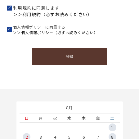
利用規約に同意します
＞＞利用規約（必ずお読みください）
個人情報ポリシーに同意する
＞＞
個人情報ポリシー（必ずお読みください）
登録
8月
土
日
月
火
水
木
金
土
5
1
2
2
3
4
5
6
7
8