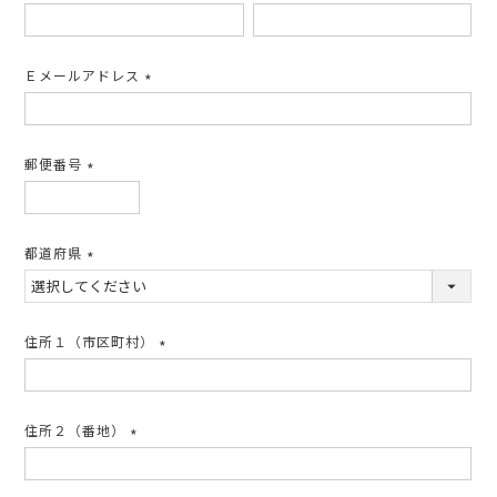
(必
須)
Ｅメールアドレス
(必
須)
郵便番号
(必
須)
都道府県
(必
須)
住所１（市区町村）
(必
須)
住所２（番地）
(必
須)