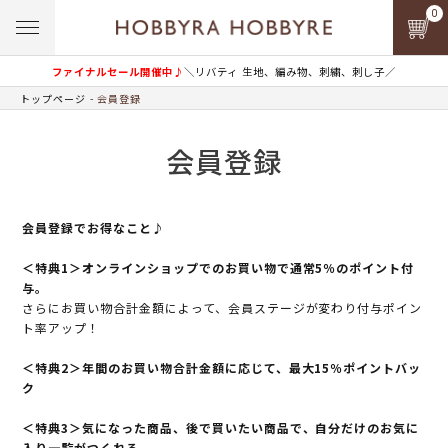
0
ファイナルセール開催中♪
＼リバティ 生地、編み物、刺繍、刺し子／
トップページ
会員登録
会員登録
会員登録でお得なこと♪
＜特典1＞オンラインショップでのお買い物で通常5％のポイント付
与。
さらにお買い物合計金額によって、会員ステージが変わり付与ポイン
ト率アップ！
＜特典2＞年間のお買い物合計金額に応じて、最大15％ポイントバッ
ク
＜特典3＞気になった商品、後で買いたい商品で、自分だけのお気に
入り一覧がつくれる