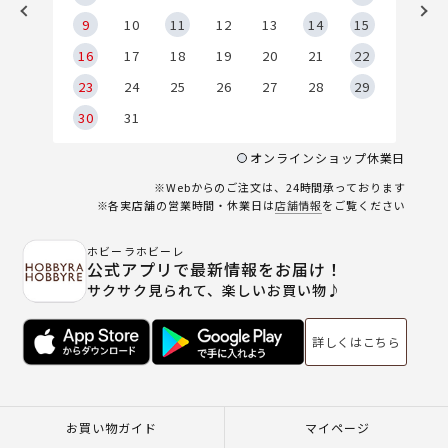
9
9
10
11
12
13
14
15
6
16
17
18
19
20
21
22
23
24
25
26
27
28
29
30
31
オンラインショップ休業日
※Webからのご注文は、24時間承っております
※各実店舗の営業時間・休業日は
店舗情報
をご覧ください
ホビーラホビーレ
公式アプリで最新情報をお届け！
サクサク見られて、楽しいお買い物♪
詳しくはこちら
お買い物ガイド
マイページ