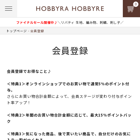
0
ファイナルセール開催中♪
＼リバティ 生地、編み物、刺繍、刺し子／
トップページ
会員登録
会員登録
会員登録でお得なこと♪
＜特典1＞オンラインショップでのお買い物で通常5％のポイント付
与。
さらにお買い物合計金額によって、会員ステージが変わり付与ポイン
ト率アップ！
＜特典2＞年間のお買い物合計金額に応じて、最大15％ポイントバッ
ク
＜特典3＞気になった商品、後で買いたい商品で、自分だけのお気に
入り一覧がつくれる