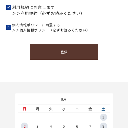
利用規約に同意します
＞＞利用規約（必ずお読みください）
個人情報ポリシーに同意する
＞＞
個人情報ポリシー（必ずお読みください）
登録
8月
土
日
月
火
水
木
金
土
5
1
2
2
3
4
5
6
7
8