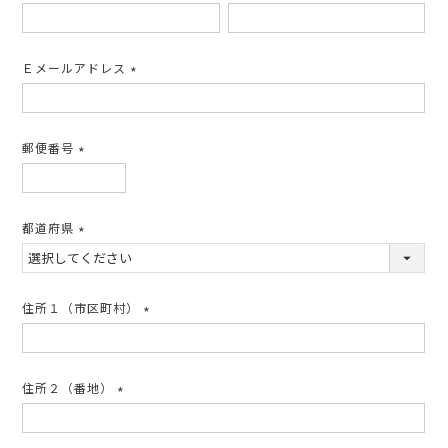
(必
須)
Ｅメールアドレス
(必
須)
郵便番号
(必
須)
都道府県
(必
須)
住所１（市区町村）
(必
須)
住所２（番地）
(必
須)