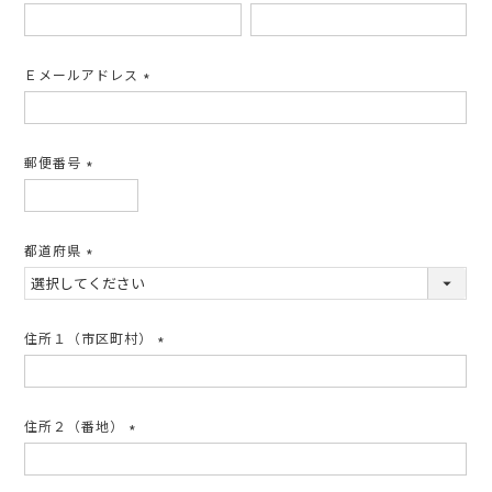
(必
須)
Ｅメールアドレス
(必
須)
郵便番号
(必
須)
都道府県
(必
須)
住所１（市区町村）
(必
須)
住所２（番地）
(必
須)