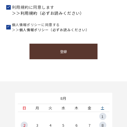
利用規約に同意します
＞＞利用規約（必ずお読みください）
個人情報ポリシーに同意する
＞＞
個人情報ポリシー（必ずお読みください）
登録
8月
土
日
月
火
水
木
金
土
5
1
2
2
3
4
5
6
7
8