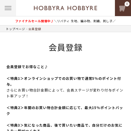
0
ファイナルセール開催中♪
＼リバティ 生地、編み物、刺繍、刺し子／
トップページ
会員登録
会員登録
会員登録でお得なこと♪
＜特典1＞オンラインショップでのお買い物で通常5％のポイント付
与。
さらにお買い物合計金額によって、会員ステージが変わり付与ポイン
ト率アップ！
＜特典2＞年間のお買い物合計金額に応じて、最大15％ポイントバッ
ク
＜特典3＞気になった商品、後で買いたい商品で、自分だけのお気に
入り一覧がつくれる