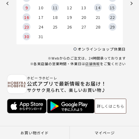
9
9
10
11
12
13
14
15
6
16
17
18
19
20
21
22
23
24
25
26
27
28
29
30
31
オンラインショップ休業日
※Webからのご注文は、24時間承っております
※各実店舗の営業時間・休業日は
店舗情報
をご覧ください
ホビーラホビーレ
公式アプリで最新情報をお届け！
サクサク見られて、楽しいお買い物♪
詳しくはこちら
お買い物ガイド
マイページ