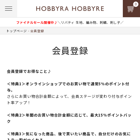
0
ファイナルセール開催中♪
＼リバティ 生地、編み物、刺繍、刺し子／
トップページ
会員登録
会員登録
会員登録でお得なこと♪
＜特典1＞オンラインショップでのお買い物で通常5％のポイント付
与。
さらにお買い物合計金額によって、会員ステージが変わり付与ポイン
ト率アップ！
＜特典2＞年間のお買い物合計金額に応じて、最大15％ポイントバッ
ク
＜特典3＞気になった商品、後で買いたい商品で、自分だけのお気に
入り一覧がつくれる