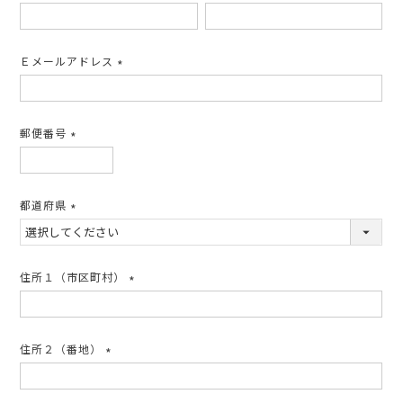
(必
須)
Ｅメールアドレス
(必
須)
郵便番号
(必
須)
都道府県
(必
須)
住所１（市区町村）
(必
須)
住所２（番地）
(必
須)