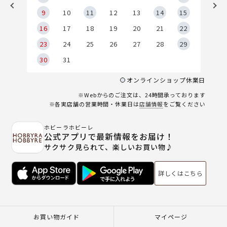
9
9
10
11
12
13
14
15
6
16
17
18
19
20
21
22
23
24
25
26
27
28
29
30
31
オンラインショップ休業日
※Webからのご注文は、24時間承っております
※各実店舗の営業時間・休業日は
店舗情報
をご覧ください
ホビーラホビーレ
公式アプリで最新情報をお届け！
サクサク見られて、楽しいお買い物♪
詳しくはこちら
お買い物ガイド
マイページ