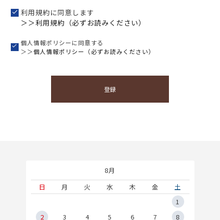
利用規約に同意します
＞＞利用規約（必ずお読みください）
個人情報ポリシーに同意する
＞＞
個人情報ポリシー（必ずお読みください）
登録
8月
土
日
月
火
水
木
金
土
5
1
2
2
3
4
5
6
7
8