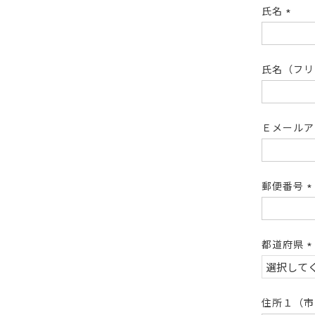
氏名
(必
須)
氏名（フ
Ｅメール
郵便番号
(
須
都道府県
(
須
住所１（