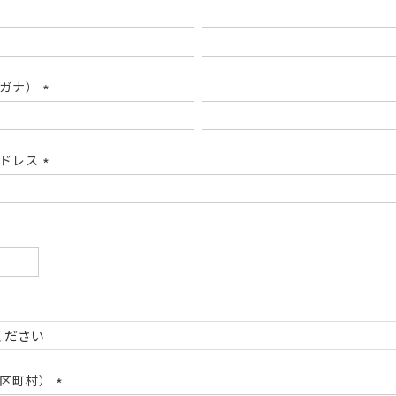
リガナ）
(必
須)
アドレス
(必
須)
必
)
必
)
市区町村）