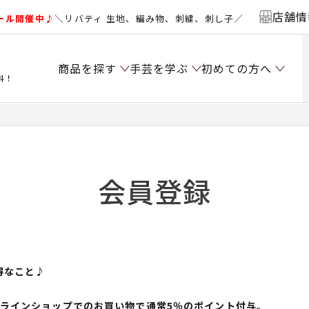
店舗情
ール開催中♪
＼リバティ 生地、編み物、刺繍、刺し子／
商品を探す
手芸を学ぶ
初めての方へ
料！
会員登録
得なこと♪
ンラインショップでのお買い物で通常5％のポイント付与。