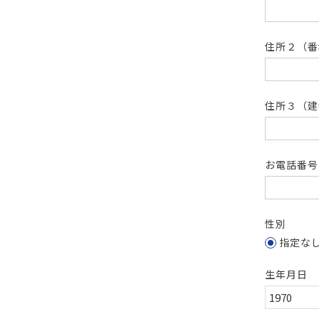
住所２（
住所３（建
お電話番
性別
指定な
生年月日