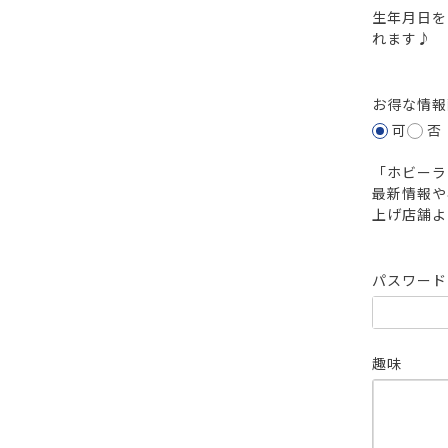
生年月日を
れます♪
お得な情
可
否
「ホビーラ
最新情報や
上げ店舗よ
パスワー
趣味