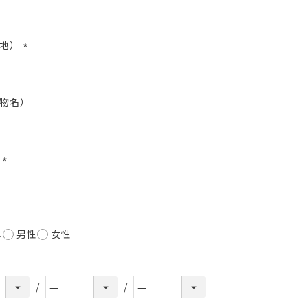
(必
須)
番地）
(必
須)
物名）
号
(必
須)
し
男性
女性