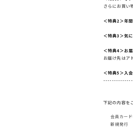
さらにお買い
＜特典2＞年
＜特典3＞気
＜特典4＞お
お届け先はア
＜特典5＞入
--------------
下記の内容を
会員カード
新規発行