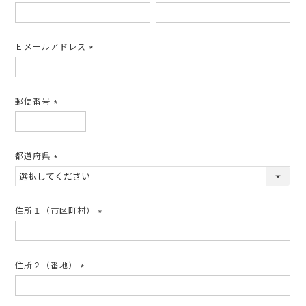
(必
須)
Ｅメールアドレス
(必
須)
郵便番号
(必
須)
都道府県
(必
須)
住所１（市区町村）
(必
須)
住所２（番地）
(必
須)