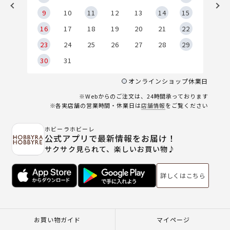
9
9
10
11
12
13
14
15
6
16
17
18
19
20
21
22
23
24
25
26
27
28
29
30
31
オンラインショップ休業日
※Webからのご注文は、24時間承っております
※各実店舗の営業時間・休業日は
店舗情報
をご覧ください
ホビーラホビーレ
公式アプリで最新情報をお届け！
サクサク見られて、楽しいお買い物♪
詳しくはこちら
お買い物ガイド
マイページ