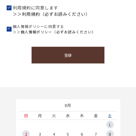
利用規約に同意します
＞＞利用規約（必ずお読みください）
個人情報ポリシーに同意する
＞＞
個人情報ポリシー（必ずお読みください）
登録
8月
土
日
月
火
水
木
金
土
5
1
2
2
3
4
5
6
7
8