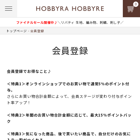
0
ファイナルセール開催中♪
＼リバティ 生地、編み物、刺繍、刺し子／
トップページ
会員登録
会員登録
会員登録でお得なこと♪
＜特典1＞オンラインショップでのお買い物で通常5％のポイント付
与。
さらにお買い物合計金額によって、会員ステージが変わり付与ポイン
ト率アップ！
＜特典2＞年間のお買い物合計金額に応じて、最大15％ポイントバッ
ク
＜特典3＞気になった商品、後で買いたい商品で、自分だけのお気に
入り一覧がつくれる