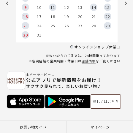
9
9
10
11
12
13
14
15
6
16
17
18
19
20
21
22
23
24
25
26
27
28
29
30
31
オンラインショップ休業日
※Webからのご注文は、24時間承っております
※各実店舗の営業時間・休業日は
店舗情報
をご覧ください
ホビーラホビーレ
公式アプリで最新情報をお届け！
サクサク見られて、楽しいお買い物♪
詳しくはこちら
お買い物ガイド
マイページ