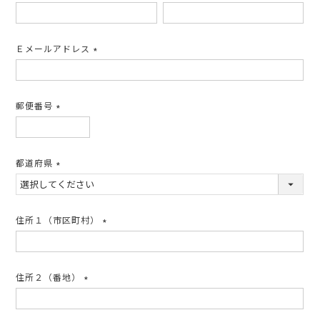
(必
須)
Ｅメールアドレス
(必
須)
郵便番号
(必
須)
都道府県
(必
須)
住所１（市区町村）
(必
須)
住所２（番地）
(必
須)