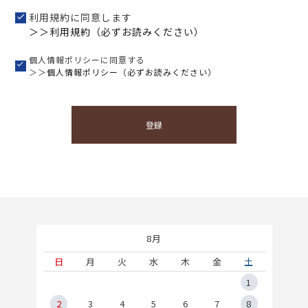
利用規約に同意します
＞＞利用規約（必ずお読みください）
個人情報ポリシーに同意する
＞＞
個人情報ポリシー（必ずお読みください）
登録
8月
土
日
月
火
水
木
金
土
5
1
2
2
3
4
5
6
7
8