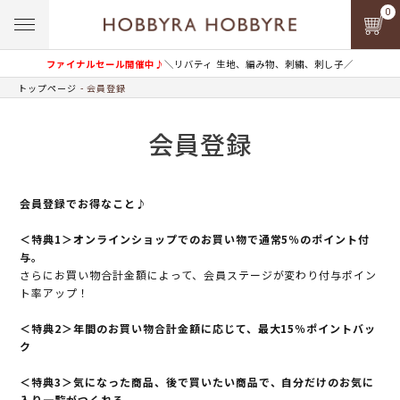
0
ファイナルセール開催中♪
＼リバティ 生地、編み物、刺繍、刺し子／
トップページ
会員登録
会員登録
会員登録でお得なこと♪
＜特典1＞オンラインショップでのお買い物で通常5％のポイント付
与。
さらにお買い物合計金額によって、会員ステージが変わり付与ポイン
ト率アップ！
＜特典2＞年間のお買い物合計金額に応じて、最大15％ポイントバッ
ク
＜特典3＞気になった商品、後で買いたい商品で、自分だけのお気に
入り一覧がつくれる