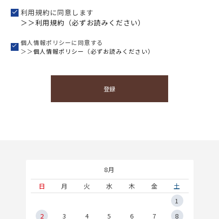
利用規約に同意します
＞＞利用規約（必ずお読みください）
個人情報ポリシーに同意する
＞＞
個人情報ポリシー（必ずお読みください）
登録
8月
土
日
月
火
水
木
金
土
5
1
2
2
3
4
5
6
7
8