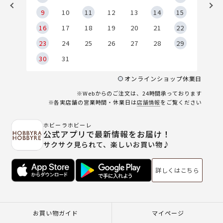
9
9
10
11
12
13
14
15
6
16
17
18
19
20
21
22
23
24
25
26
27
28
29
30
31
オンラインショップ休業日
※Webからのご注文は、24時間承っております
※各実店舗の営業時間・休業日は
店舗情報
をご覧ください
ホビーラホビーレ
公式アプリで最新情報をお届け！
サクサク見られて、楽しいお買い物♪
詳しくはこちら
お買い物ガイド
マイページ