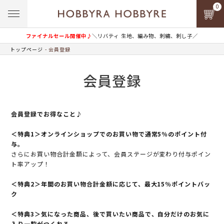
0
ファイナルセール開催中♪
＼リバティ 生地、編み物、刺繍、刺し子／
トップページ
会員登録
会員登録
会員登録でお得なこと♪
＜特典1＞オンラインショップでのお買い物で通常5％のポイント付
与。
さらにお買い物合計金額によって、会員ステージが変わり付与ポイン
ト率アップ！
＜特典2＞年間のお買い物合計金額に応じて、最大15％ポイントバッ
ク
＜特典3＞気になった商品、後で買いたい商品で、自分だけのお気に
入り一覧がつくれる