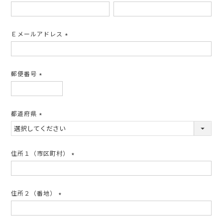
(必
須)
Ｅメールアドレス
(必
須)
郵便番号
(必
須)
都道府県
(必
須)
住所１（市区町村）
(必
須)
住所２（番地）
(必
須)