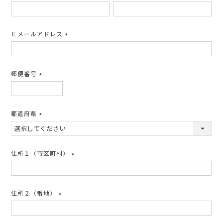
(必
須)
Ｅメールアドレス
(必
須)
郵便番号
(必
須)
都道府県
(必
須)
住所１（市区町村）
(必
須)
住所２（番地）
(必
須)