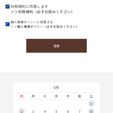
利用規約に同意します
＞＞利用規約（必ずお読みください）
個人情報ポリシーに同意する
＞＞
個人情報ポリシー（必ずお読みください）
登録
8月
土
日
月
火
水
木
金
土
5
1
2
2
3
4
5
6
7
8