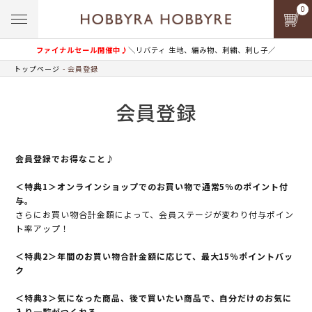
0
ファイナルセール開催中♪
＼リバティ 生地、編み物、刺繍、刺し子／
トップページ
会員登録
会員登録
会員登録でお得なこと♪
＜特典1＞オンラインショップでのお買い物で通常5％のポイント付
与。
さらにお買い物合計金額によって、会員ステージが変わり付与ポイン
ト率アップ！
＜特典2＞年間のお買い物合計金額に応じて、最大15％ポイントバッ
ク
＜特典3＞気になった商品、後で買いたい商品で、自分だけのお気に
入り一覧がつくれる