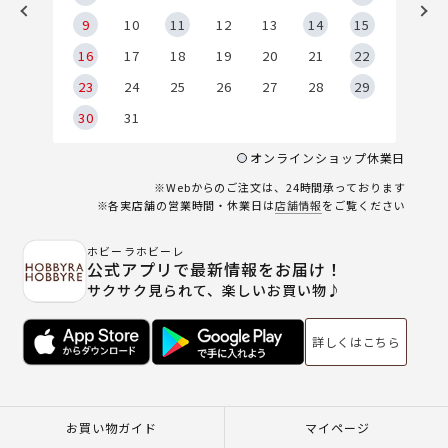
9
9
10
11
12
13
14
15
6
16
17
18
19
20
21
22
23
24
25
26
27
28
29
30
31
オンラインショップ休業日
※Webからのご注文は、24時間承っております
※各実店舗の営業時間・休業日は
店舗情報
をご覧ください
ホビーラホビーレ
公式アプリで最新情報をお届け！
サクサク見られて、楽しいお買い物♪
詳しくはこちら
お買い物ガイド
マイページ