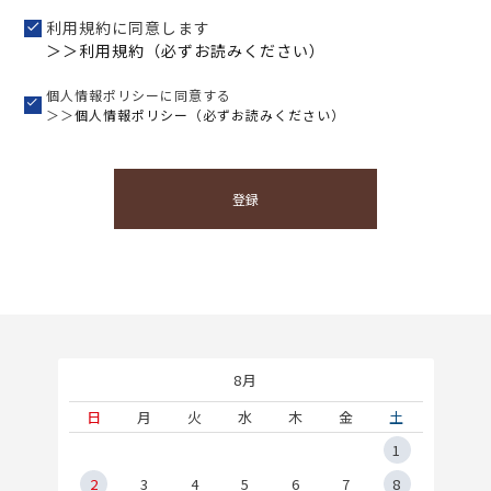
利用規約に同意します
＞＞利用規約（必ずお読みください）
個人情報ポリシーに同意する
＞＞
個人情報ポリシー（必ずお読みください）
登録
8月
土
日
月
火
水
木
金
土
5
1
2
2
3
4
5
6
7
8