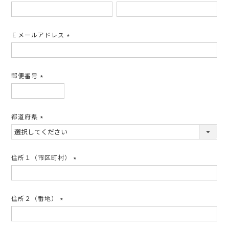
(必
須)
Ｅメールアドレス
(必
須)
郵便番号
(必
須)
都道府県
(必
須)
住所１（市区町村）
(必
須)
住所２（番地）
(必
須)