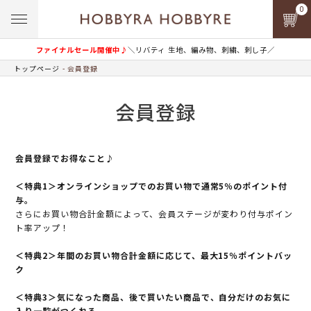
0
ファイナルセール開催中♪
＼リバティ 生地、編み物、刺繍、刺し子／
トップページ
会員登録
会員登録
会員登録でお得なこと♪
＜特典1＞オンラインショップでのお買い物で通常5％のポイント付
与。
さらにお買い物合計金額によって、会員ステージが変わり付与ポイン
ト率アップ！
＜特典2＞年間のお買い物合計金額に応じて、最大15％ポイントバッ
ク
＜特典3＞気になった商品、後で買いたい商品で、自分だけのお気に
入り一覧がつくれる