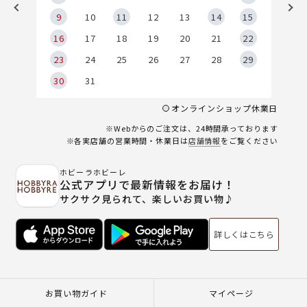
9
9
10
11
12
13
14
15
6
16
17
18
19
20
21
22
23
24
25
26
27
28
29
30
31
オンラインショップ休業日
※Webからのご注文は、24時間承っております
※各実店舗の営業時間・休業日は
店舗情報
をご覧ください
ホビーラホビーレ
公式アプリで最新情報をお届け！
サクサク見られて、楽しいお買い物♪
詳しくはこちら
お買い物ガイド
マイページ