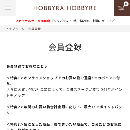
0
ファイナルセール開催中♪
＼リバティ 生地、編み物、刺繍、刺し子／
トップページ
会員登録
会員登録
会員登録でお得なこと♪
＜特典1＞オンラインショップでのお買い物で通常5％のポイント付
与。
さらにお買い物合計金額によって、会員ステージが変わり付与ポイン
ト率アップ！
＜特典2＞年間のお買い物合計金額に応じて、最大15％ポイントバッ
ク
＜特典3＞気になった商品、後で買いたい商品で、自分だけのお気に
入り一覧がつくれる