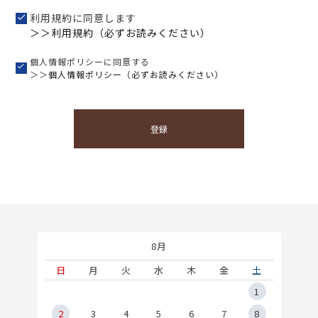
利用規約に同意します
＞＞利用規約（必ずお読みください）
個人情報ポリシーに同意する
＞＞
個人情報ポリシー（必ずお読みください）
登録
8月
土
日
月
火
水
木
金
土
5
1
2
2
3
4
5
6
7
8