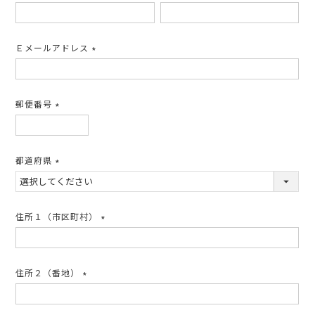
(必
須)
Ｅメールアドレス
(必
須)
郵便番号
(必
須)
都道府県
(必
須)
住所１（市区町村）
(必
須)
住所２（番地）
(必
須)