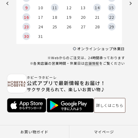
9
9
10
11
12
13
14
15
6
16
17
18
19
20
21
22
23
24
25
26
27
28
29
30
31
オンラインショップ休業日
※Webからのご注文は、24時間承っております
※各実店舗の営業時間・休業日は
店舗情報
をご覧ください
ホビーラホビーレ
公式アプリで最新情報をお届け！
サクサク見られて、楽しいお買い物♪
詳しくはこちら
お買い物ガイド
マイページ