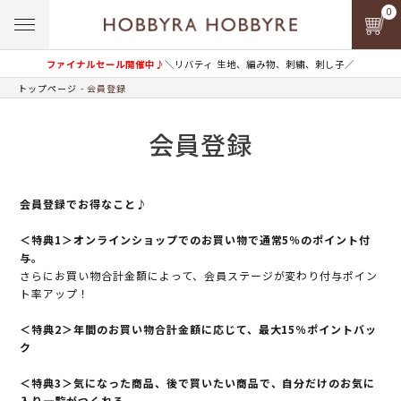
0
ファイナルセール開催中♪
＼リバティ 生地、編み物、刺繍、刺し子／
トップページ
会員登録
会員登録
会員登録でお得なこと♪
＜特典1＞オンラインショップでのお買い物で通常5％のポイント付
与。
さらにお買い物合計金額によって、会員ステージが変わり付与ポイン
ト率アップ！
＜特典2＞年間のお買い物合計金額に応じて、最大15％ポイントバッ
ク
＜特典3＞気になった商品、後で買いたい商品で、自分だけのお気に
入り一覧がつくれる