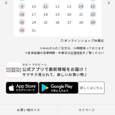
9
9
10
11
12
13
14
15
6
16
17
18
19
20
21
22
23
24
25
26
27
28
29
30
31
オンラインショップ休業日
※Webからのご注文は、24時間承っております
※各実店舗の営業時間・休業日は
店舗情報
をご覧ください
ホビーラホビーレ
公式アプリで最新情報をお届け！
サクサク見られて、楽しいお買い物♪
詳しくはこちら
お買い物ガイド
マイページ