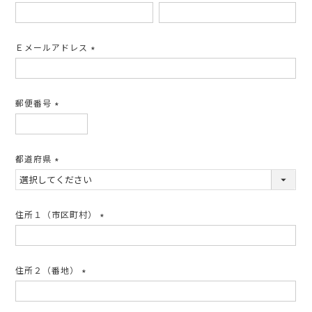
(必
須)
Ｅメールアドレス
(必
須)
郵便番号
(必
須)
都道府県
(必
須)
住所１（市区町村）
(必
須)
住所２（番地）
(必
須)