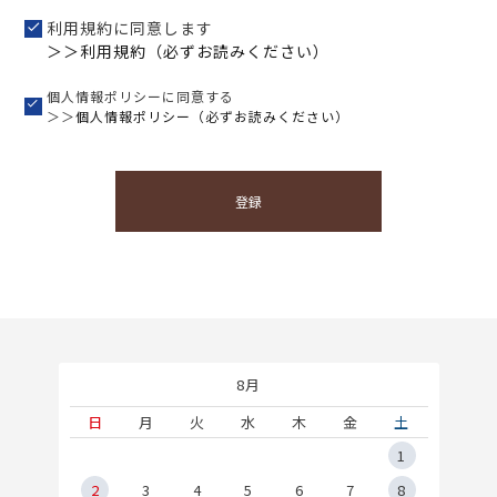
利用規約に同意します
＞＞利用規約（必ずお読みください）
個人情報ポリシーに同意する
＞＞
個人情報ポリシー（必ずお読みください）
登録
8月
土
日
月
火
水
木
金
土
5
1
2
2
3
4
5
6
7
8