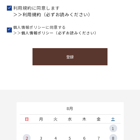
利用規約に同意します
＞＞利用規約（必ずお読みください）
個人情報ポリシーに同意する
＞＞
個人情報ポリシー（必ずお読みください）
登録
8月
土
日
月
火
水
木
金
土
5
1
2
2
3
4
5
6
7
8