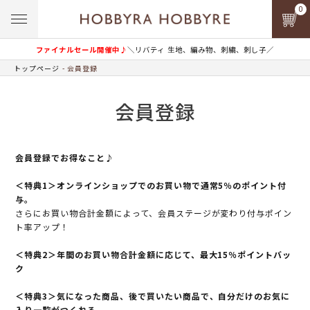
0
ファイナルセール開催中♪
＼リバティ 生地、編み物、刺繍、刺し子／
トップページ
会員登録
会員登録
会員登録でお得なこと♪
＜特典1＞オンラインショップでのお買い物で通常5％のポイント付
与。
さらにお買い物合計金額によって、会員ステージが変わり付与ポイン
ト率アップ！
＜特典2＞年間のお買い物合計金額に応じて、最大15％ポイントバッ
ク
＜特典3＞気になった商品、後で買いたい商品で、自分だけのお気に
入り一覧がつくれる