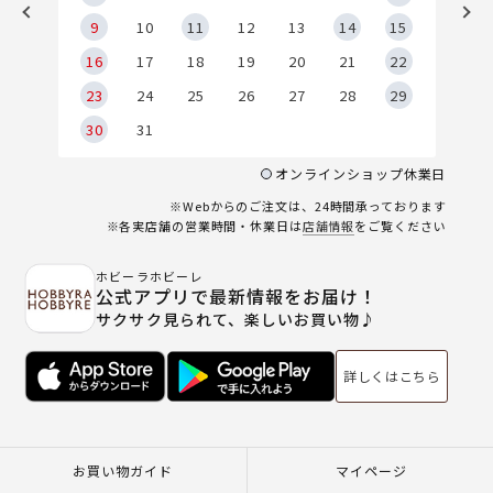
9
9
10
11
12
13
14
15
6
16
17
18
19
20
21
22
23
24
25
26
27
28
29
30
31
オンラインショップ休業日
※Webからのご注文は、24時間承っております
※各実店舗の営業時間・休業日は
店舗情報
をご覧ください
ホビーラホビーレ
公式アプリで最新情報をお届け！
サクサク見られて、楽しいお買い物♪
詳しくはこちら
お買い物ガイド
マイページ