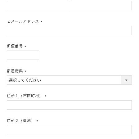
(必
須)
Ｅメールアドレス
(必
須)
郵便番号
(必
須)
都道府県
(必
須)
住所１（市区町村）
(必
須)
住所２（番地）
(必
須)