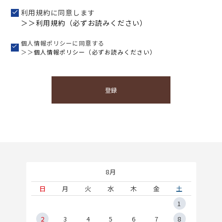
利用規約に同意します
＞＞利用規約（必ずお読みください）
個人情報ポリシーに同意する
＞＞
個人情報ポリシー（必ずお読みください）
登録
8月
土
日
月
火
水
木
金
土
5
1
2
2
3
4
5
6
7
8