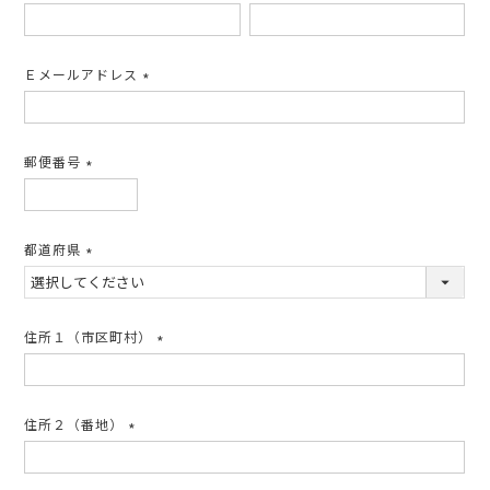
(必
須)
Ｅメールアドレス
(必
須)
郵便番号
(必
須)
都道府県
(必
須)
住所１（市区町村）
(必
須)
住所２（番地）
(必
須)