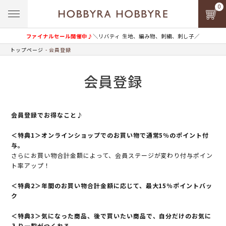
0
ファイナルセール開催中♪
＼リバティ 生地、編み物、刺繍、刺し子／
トップページ
会員登録
会員登録
会員登録でお得なこと♪
＜特典1＞オンラインショップでのお買い物で通常5％のポイント付
与。
さらにお買い物合計金額によって、会員ステージが変わり付与ポイン
ト率アップ！
＜特典2＞年間のお買い物合計金額に応じて、最大15％ポイントバッ
ク
＜特典3＞気になった商品、後で買いたい商品で、自分だけのお気に
入り一覧がつくれる