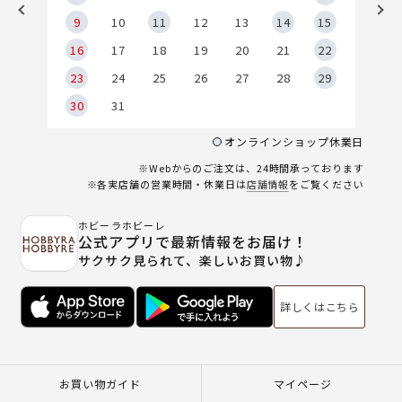
9
9
10
11
12
13
14
15
6
16
17
18
19
20
21
22
23
24
25
26
27
28
29
30
31
オンラインショップ休業日
※Webからのご注文は、24時間承っております
※各実店舗の営業時間・休業日は
店舗情報
をご覧ください
ホビーラホビーレ
公式アプリで最新情報をお届け！
サクサク見られて、楽しいお買い物♪
詳しくはこちら
お買い物ガイド
マイページ