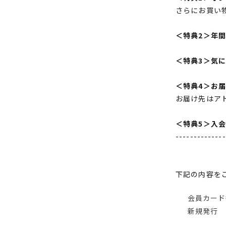
さらにお買い
＜特典2＞年
＜特典3＞気
＜特典4＞お
お届け先はア
＜特典5＞入
--------------
下記の内容を
会員カード
新規発行