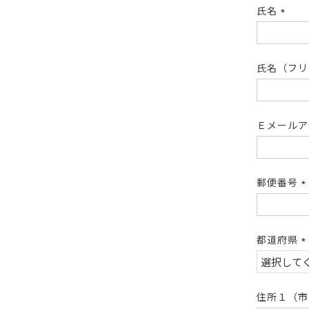
氏名
(必
須)
氏名（フ
Ｅメール
郵便番号
(
須
都道府県
(
須
住所１（