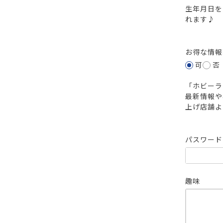
生年月日を
れます♪
お得な情
可
否
「ホビーラ
最新情報や
上げ店舗よ
パスワー
趣味