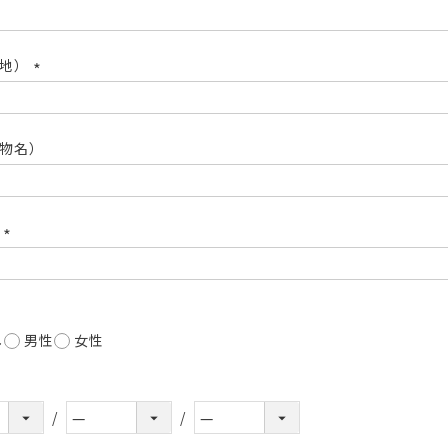
(必
須)
番地）
(必
須)
物名）
号
(必
須)
し
男性
女性