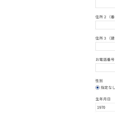
住所２（
住所３（建
お電話番
性別
指定な
生年月日