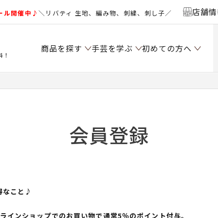
店舗情
ール開催中♪
＼リバティ 生地、編み物、刺繍、刺し子／
商品を探す
手芸を学ぶ
初めての方へ
料！
会員登録
得なこと♪
ンラインショップでのお買い物で通常5％のポイント付与。