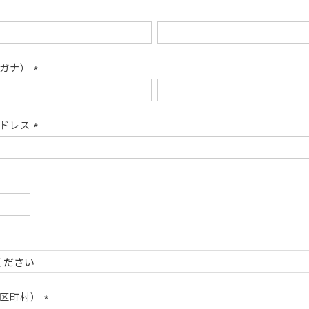
リガナ）
(必
須)
アドレス
(必
須)
必
)
必
)
市区町村）