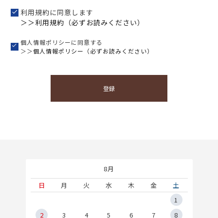
利用規約に同意します
＞＞利用規約（必ずお読みください）
個人情報ポリシーに同意する
＞＞
個人情報ポリシー（必ずお読みください）
登録
8月
土
日
月
火
水
木
金
土
5
1
2
2
3
4
5
6
7
8