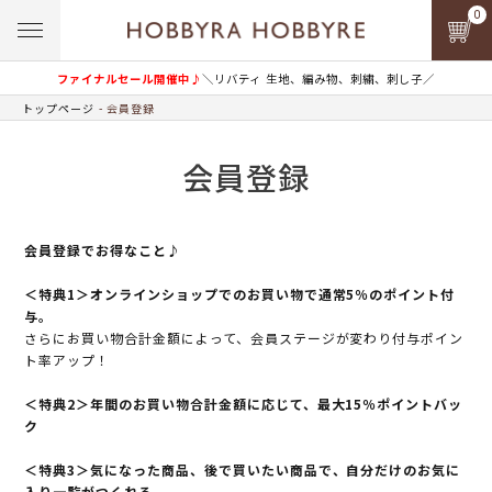
0
ファイナルセール開催中♪
＼リバティ 生地、編み物、刺繍、刺し子／
トップページ
会員登録
会員登録
会員登録でお得なこと♪
＜特典1＞オンラインショップでのお買い物で通常5％のポイント付
与。
さらにお買い物合計金額によって、会員ステージが変わり付与ポイン
ト率アップ！
＜特典2＞年間のお買い物合計金額に応じて、最大15％ポイントバッ
ク
＜特典3＞気になった商品、後で買いたい商品で、自分だけのお気に
入り一覧がつくれる