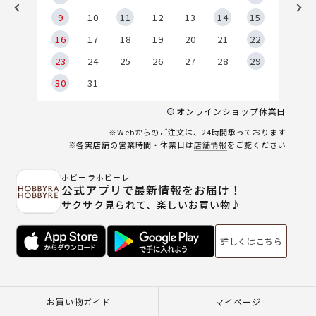
9
9
10
11
12
13
14
15
6
16
17
18
19
20
21
22
23
24
25
26
27
28
29
30
31
オンラインショップ休業日
※Webからのご注文は、24時間承っております
※各実店舗の営業時間・休業日は
店舗情報
をご覧ください
ホビーラホビーレ
公式アプリで最新情報をお届け！
サクサク見られて、楽しいお買い物♪
詳しくはこちら
お買い物ガイド
マイページ