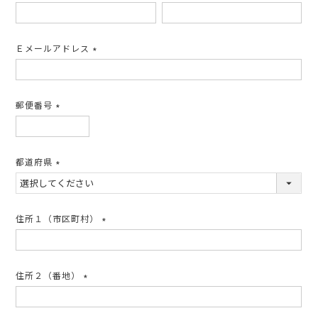
(必
須)
Ｅメールアドレス
(必
須)
郵便番号
(必
須)
都道府県
(必
須)
住所１（市区町村）
(必
須)
住所２（番地）
(必
須)