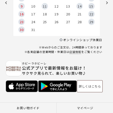
9
9
10
11
12
13
14
15
6
16
17
18
19
20
21
22
23
24
25
26
27
28
29
30
31
オンラインショップ休業日
※Webからのご注文は、24時間承っております
※各実店舗の営業時間・休業日は
店舗情報
をご覧ください
ホビーラホビーレ
公式アプリで最新情報をお届け！
サクサク見られて、楽しいお買い物♪
詳しくはこちら
お買い物ガイド
マイページ