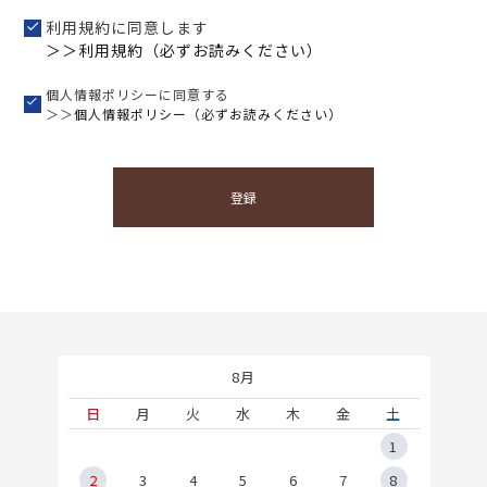
利用規約に同意します
＞＞利用規約（必ずお読みください）
個人情報ポリシーに同意する
＞＞
個人情報ポリシー（必ずお読みください）
登録
8月
土
日
月
火
水
木
金
土
5
1
2
2
3
4
5
6
7
8