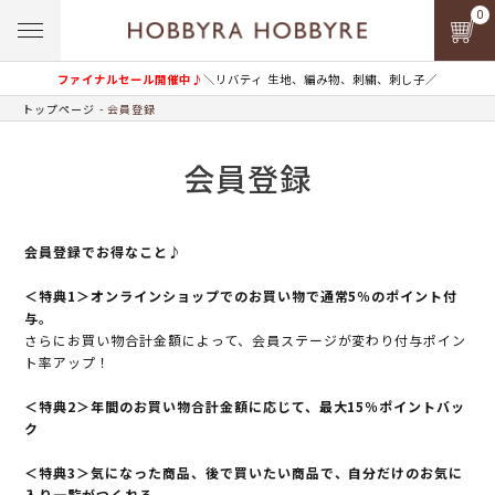
0
ファイナルセール開催中♪
＼リバティ 生地、編み物、刺繍、刺し子／
トップページ
会員登録
会員登録
会員登録でお得なこと♪
＜特典1＞オンラインショップでのお買い物で通常5％のポイント付
与。
さらにお買い物合計金額によって、会員ステージが変わり付与ポイン
ト率アップ！
＜特典2＞年間のお買い物合計金額に応じて、最大15％ポイントバッ
ク
＜特典3＞気になった商品、後で買いたい商品で、自分だけのお気に
入り一覧がつくれる