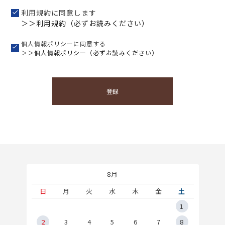
利用規約に同意します
＞＞利用規約（必ずお読みください）
個人情報ポリシーに同意する
＞＞
個人情報ポリシー（必ずお読みください）
登録
8月
土
日
月
火
水
木
金
土
5
1
2
2
3
4
5
6
7
8