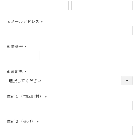
(必
須)
Ｅメールアドレス
(必
須)
郵便番号
(必
須)
都道府県
(必
須)
住所１（市区町村）
(必
須)
住所２（番地）
(必
須)