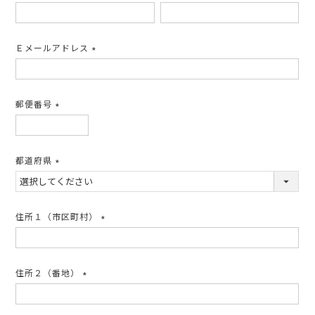
(必
須)
Ｅメールアドレス
(必
須)
郵便番号
(必
須)
都道府県
(必
須)
住所１（市区町村）
(必
須)
住所２（番地）
(必
須)