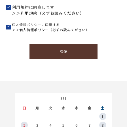
利用規約に同意します
＞＞利用規約（必ずお読みください）
個人情報ポリシーに同意する
＞＞
個人情報ポリシー（必ずお読みください）
登録
8月
土
日
月
火
水
木
金
土
5
1
2
2
3
4
5
6
7
8