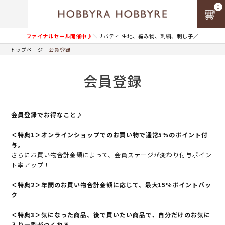
0
ファイナルセール開催中♪
＼リバティ 生地、編み物、刺繍、刺し子／
トップページ
会員登録
会員登録
会員登録でお得なこと♪
＜特典1＞オンラインショップでのお買い物で通常5％のポイント付
与。
さらにお買い物合計金額によって、会員ステージが変わり付与ポイン
ト率アップ！
＜特典2＞年間のお買い物合計金額に応じて、最大15％ポイントバッ
ク
＜特典3＞気になった商品、後で買いたい商品で、自分だけのお気に
入り一覧がつくれる