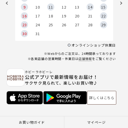
9
9
10
11
12
13
14
15
6
16
17
18
19
20
21
22
23
24
25
26
27
28
29
30
31
オンラインショップ休業日
※Webからのご注文は、24時間承っております
※各実店舗の営業時間・休業日は
店舗情報
をご覧ください
ホビーラホビーレ
公式アプリで最新情報をお届け！
サクサク見られて、楽しいお買い物♪
詳しくはこちら
お買い物ガイド
マイページ