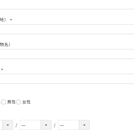
(必
須)
番地）
(必
須)
物名）
号
(必
須)
し
男性
女性