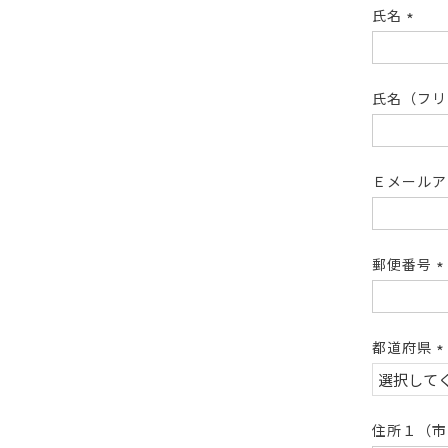
氏名
(必
須)
氏名（フ
Ｅメール
郵便番号
(
須
都道府県
(
須
住所１（