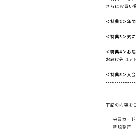
さらにお買い
＜特典2＞年
＜特典3＞気
＜特典4＞お
お届け先はア
＜特典5＞入
--------------
下記の内容を
会員カード
新規発行