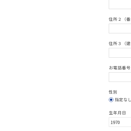
住所２（
住所３（建
お電話番
性別
指定な
生年月日