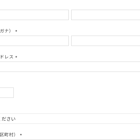
リガナ）
(必
須)
アドレス
(必
須)
必
)
必
)
市区町村）