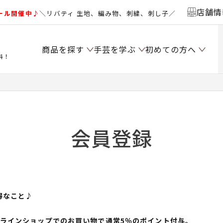
店舗情
ール開催中♪
＼リバティ 生地、編み物、刺繍、刺し子／
商品を探す
手芸を学ぶ
初めての方へ
料！
会員登録
得なこと♪
ンラインショップでのお買い物で通常5％のポイント付与。