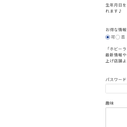
生年月日を
れます♪
お得な情
可
否
「ホビーラ
最新情報や
上げ店舗よ
パスワー
趣味