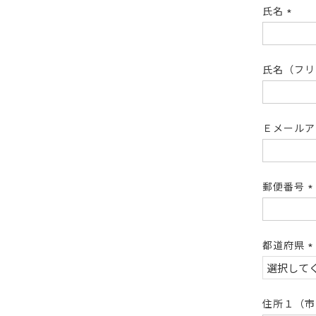
氏名
(必
須)
氏名（フ
Ｅメール
郵便番号
(
須
都道府県
(
須
住所１（