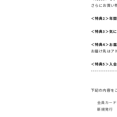
さらにお買い
＜特典2＞年
＜特典3＞気
＜特典4＞お
お届け先はア
＜特典5＞入
--------------
下記の内容を
会員カード
新規発行