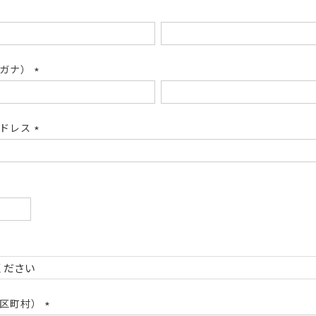
リガナ）
(必
須)
アドレス
(必
須)
必
)
必
)
市区町村）