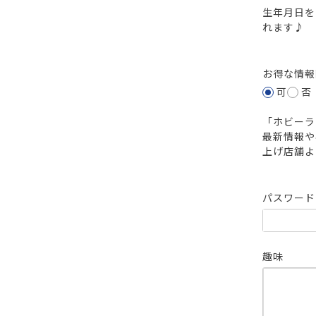
生年月日を
れます♪
お得な情
可
否
「ホビーラ
最新情報や
上げ店舗よ
パスワー
趣味