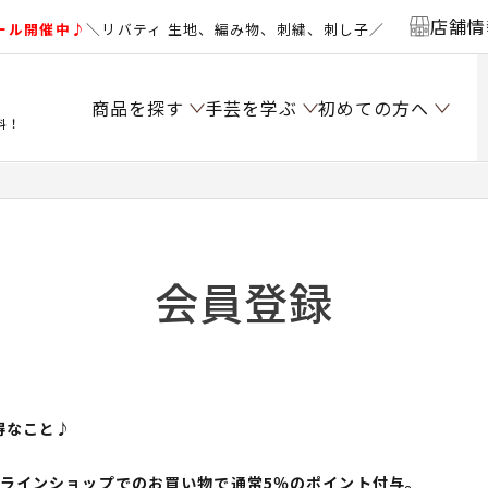
店舗情
ール開催中♪
＼リバティ 生地、編み物、刺繍、刺し子／
商品を探す
手芸を学ぶ
初めての方へ
料！
会員登録
得なこと♪
ンラインショップでのお買い物で通常5％のポイント付与。