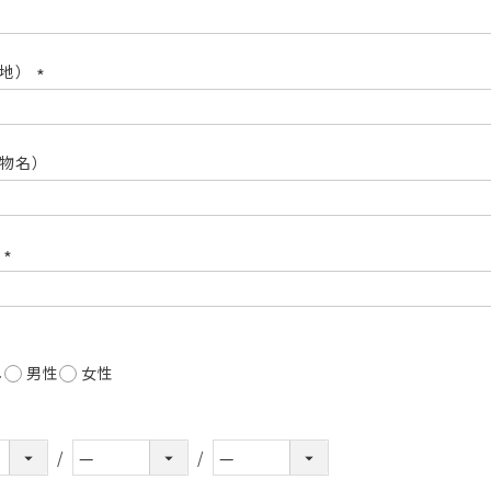
(必
須)
番地）
(必
須)
物名）
号
(必
須)
し
男性
女性