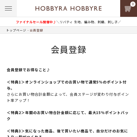
0
ファイナルセール開催中♪
＼リバティ 生地、編み物、刺繍、刺し子／
トップページ
会員登録
会員登録
会員登録でお得なこと♪
＜特典1＞オンラインショップでのお買い物で通常5％のポイント付
与。
さらにお買い物合計金額によって、会員ステージが変わり付与ポイン
ト率アップ！
＜特典2＞年間のお買い物合計金額に応じて、最大15％ポイントバッ
ク
＜特典3＞気になった商品、後で買いたい商品で、自分だけのお気に
入り一覧がつくれる