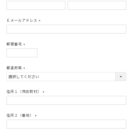
(必
須)
Ｅメールアドレス
(必
須)
郵便番号
(必
須)
都道府県
(必
須)
住所１（市区町村）
(必
須)
住所２（番地）
(必
須)