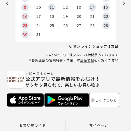
9
9
10
11
12
13
14
15
6
16
17
18
19
20
21
22
23
24
25
26
27
28
29
30
31
オンラインショップ休業日
※Webからのご注文は、24時間承っております
※各実店舗の営業時間・休業日は
店舗情報
をご覧ください
ホビーラホビーレ
公式アプリで最新情報をお届け！
サクサク見られて、楽しいお買い物♪
詳しくはこちら
お買い物ガイド
マイページ