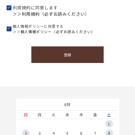
利用規約に同意します
＞＞利用規約（必ずお読みください）
個人情報ポリシーに同意する
＞＞
個人情報ポリシー（必ずお読みください）
登録
8月
土
日
月
火
水
木
金
土
5
1
2
2
3
4
5
6
7
8